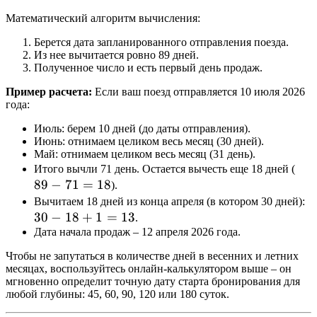
Математический алгоритм вычисления:
Берется дата запланированного отправления поезда.
Из нее вычитается ровно 89 дней.
Полученное число и есть первый день продаж.
Пример расчета:
Если ваш поезд отправляется 10 июля 2026
года:
Июль: берем 10 дней (до даты отправления).
Июнь: отнимаем целиком весь месяц (30 дней).
Май: отнимаем целиком весь месяц (31 день).
89
Итого вычли 71 день. Остается вычесть еще 18 дней (
89
−
71
=
18
-
).
71
3
Вычитаем 18 дней из конца апреля (в котором 30 дней):
30
−
18
+
1
=
13
=
-
.
Дата начала продаж – 12 апреля 2026 года.
18
1
+
Чтобы не запутаться в количестве дней в весенних и летних
1
месяцах, воспользуйтесь онлайн-калькулятором выше – он
=
мгновенно определит точную дату старта бронирования для
любой глубины: 45, 60, 90, 120 или 180 суток.
1