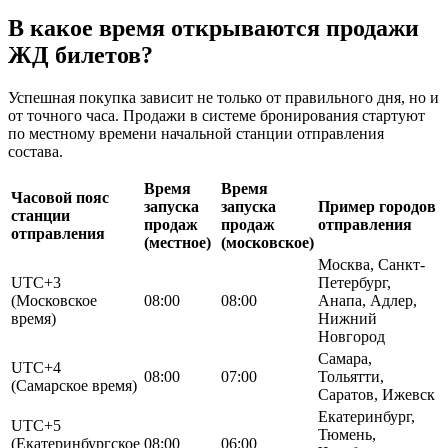
В какое время открываются продажи
ЖД билетов?
Успешная покупка зависит не только от правильного дня, но и
от точного часа. Продажи в системе бронирования стартуют
по местному времени начальной станции отправления
состава.
Время
Время
Часовой пояс
запуска
запуска
Пример городов
станции
продаж
продаж
отправления
отправления
(местное)
(московское)
Москва, Санкт-
UTC+3
Петербург,
(Московское
08:00
08:00
Анапа, Адлер,
время)
Нижний
Новгород
Самара,
UTC+4
08:00
07:00
Тольятти,
(Самарское время)
Саратов, Ижевск
Екатеринбург,
UTC+5
Тюмень,
(Екатеринбургское
08:00
06:00