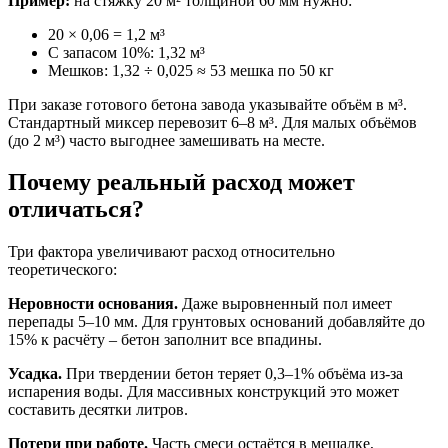
Пример:
на стяжку 20 м² толщиной 60 мм нужно:
20 × 0,06 = 1,2 м³
С запасом 10%: 1,32 м³
Мешков: 1,32 ÷ 0,025 ≈ 53 мешка по 50 кг
При заказе готового бетона завода указывайте объём в м³.
Стандартный миксер перевозит 6–8 м³. Для малых объёмов
(до 2 м³) часто выгоднее замешивать на месте.
Почему реальный расход может
отличаться?
Три фактора увеличивают расход относительно
теоретического:
Неровности основания.
Даже выровненный пол имеет
перепады 5–10 мм. Для грунтовых оснований добавляйте до
15% к расчёту – бетон заполнит все впадины.
Усадка.
При твердении бетон теряет 0,3–1% объёма из-за
испарения воды. Для массивных конструкций это может
составить десятки литров.
Потери при работе.
Часть смеси остаётся в мешалке,