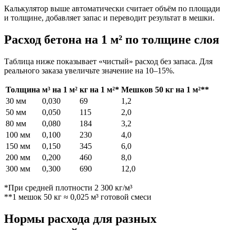
Калькулятор выше автоматически считает объём по площади
и толщине, добавляет запас и переводит результат в мешки.
Расход бетона на 1 м² по толщине слоя
Таблица ниже показывает «чистый» расход без запаса. Для
реального заказа увеличьте значение на 10–15%.
Толщина
м³ на 1 м²
кг на 1 м²*
Мешков 50 кг на 1 м²**
30 мм
0,030
69
1,2
50 мм
0,050
115
2,0
80 мм
0,080
184
3,2
100 мм
0,100
230
4,0
150 мм
0,150
345
6,0
200 мм
0,200
460
8,0
300 мм
0,300
690
12,0
*При средней плотности 2 300 кг/м³
**1 мешок 50 кг ≈ 0,025 м³ готовой смеси
Нормы расхода для разных