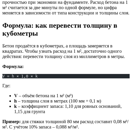
прочностью при экономии на фундаменте. Расход бетона на 1
м² считается за две минуты по одной формуле, но цифра
меняется в зависимости от типа конструкции и толщины слоя.
Формула: как перевести толщину в
кубометры
Бетон продаётся в кубометрах, а площадь замеряется в
квадратах. Чтобы узнать расход на 1 м², достаточно одного
действия: перевести толщину слоя из миллиметров в метры.
Формула:
V = h × 1,0 × k
Где:
V
– объём бетона на 1 м² (м³)
h
– толщина слоя в метрах (100 мм = 0,1 м)
k
– коэффициент запаса: 1,10 для ровных оснований,
1,15 для грунта
Пример:
для стяжки толщиной 80 мм расход составит 0,08 м³/
м². С учётом 10% запаса – 0,088 м³/м².