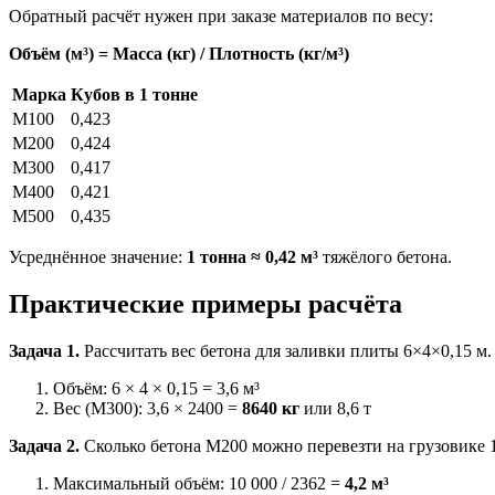
Обратный расчёт нужен при заказе материалов по весу:
Объём (м³) = Масса (кг) / Плотность (кг/м³)
Марка
Кубов в 1 тонне
М100
0,423
М200
0,424
М300
0,417
М400
0,421
М500
0,435
Усреднённое значение:
1 тонна ≈ 0,42 м³
тяжёлого бетона.
Практические примеры расчёта
Задача 1.
Рассчитать вес бетона для заливки плиты 6×4×0,15 м.
Объём: 6 × 4 × 0,15 = 3,6 м³
Вес (М300): 3,6 × 2400 =
8640 кг
или 8,6 т
Задача 2.
Сколько бетона М200 можно перевезти на грузовике 1
Максимальный объём: 10 000 / 2362 =
4,2 м³