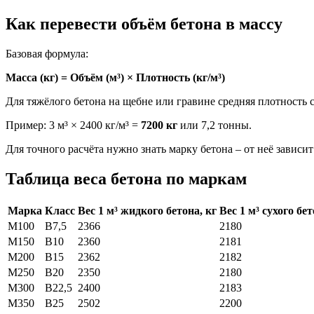
Как перевести объём бетона в массу
Базовая формула:
Масса (кг) = Объём (м³) × Плотность (кг/м³)
Для тяжёлого бетона на щебне или гравине средняя плотность с
Пример: 3 м³ × 2400 кг/м³ =
7200 кг
или 7,2 тонны.
Для точного расчёта нужно знать марку бетона – от неё зависит
Таблица веса бетона по маркам
Марка
Класс
Вес 1 м³ жидкого бетона, кг
Вес 1 м³ сухого бет
М100
В7,5
2366
2180
М150
В10
2360
2181
М200
В15
2362
2182
М250
В20
2350
2180
М300
В22,5
2400
2183
М350
В25
2502
2200