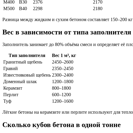
М400
В30
2376
2170
М500
В40
2298
2180
Разница между жидким и сухим бетоном составляет 150–200 кг 
Вес в зависимости от типа заполнителя
Заполнитель занимает до 80% объёма смеси и определяет её пло
Тип заполнителя
Вес 1 м³, кг
Гранитный щебень
2450–2600
Гравий
2350–2450
Известняковый щебень
2300–2400
Доменный шлак
1200–1800
Керамзит
800–1800
Перлит
600–1200
Туф
1200–1600
Лёгкие бетоны на керамзите или перлите используют для тепл
Сколько кубов бетона в одной тонне