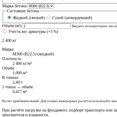
Марка бетона
Состояние бетона
Жидкий (свежий)
Сухой (затвердевший)
Объём (м³)
Введите положительное число
Учесть вес арматуры (+5 %)
2 400 кг
Марка
М300 (В22,5) (жидкий)
Плотность
2 400 кг/м³
Объём
1,000 м³
В тоннах
2,40 т
1 тонна → объём
0,417 м³
Расчёт приблизительный. Для точных инженерных расчётов используйте пасп
При расчёте нагрузки на фундамент, подборе транспорта или за
заполнителя и влажности.