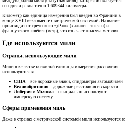
международная миля (статутная миля), которая используется
сегодня и равна точно 1.609344 километра.
Километр как единица измерения был введен во Франции в
конце XVIII века вместе с метрической системой. Название
происходит от греческого «χίλιοι» (хилиои – тысяча) и
французского «mètre» (метр), что означает «тысяча метров».
Где используются мили
Страны, использующие мили
Мили в качестве основной единицы измерения расстояния
используются в:
США
– все дорожные знаки, спидометры автомобилей
Великобритания
– дорожные расстояния и скорости
Либерия
и
Мьянма
– официально используют
имперскую систему
Сферы применения миль
Даже в странах с метрической системой мили используются в: