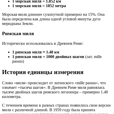
1 морская миля = 1.852 км
1 морская миля = 1852 метра
Морская миля длиннее сухопутной примерно на 15%. Она
была определена как длина одной угловой минуты дуги
меридиана Земли.
Римская миля
Исторически использовалась в Древнем Риме:
1 римская миля ≈ 1.48 км
1 римская миля = 1000 двойных шагов
(лат. mille
passus)
История единицы измерения
Слово «миля» происходит от латинского «mille passus», что
означает «тысяча шагов». В Древнем Риме миля равнялась
тысяче двойных шагов римского легионера – примерно 1.48
километра.
С течением времени в разных странах появились свои версии
мили с различной длиной. В 1959 году была принята