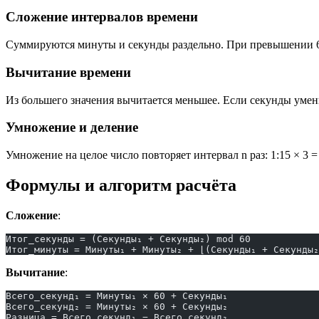
Сложение интервалов времени
Суммируются минуты и секунды раздельно. При превышении 60 с
Вычитание времени
Из большего значения вычитается меньшее. Если секунды уменьш
Умножение и деление
Умножение на целое число повторяет интервал n раз: 1:15 × 3 =
Формулы и алгоритм расчёта
Сложение
:
Итог_секунды = (Секунды₁ + Секунды₂) mod 60
Итог_минуты = Минуты₁ + Минуты₂ + ⌊(Секунды₁ + Секунды₂
Вычитание
:
Всего_секунд₁ = Минуты₁ × 60 + Секунды₁
Всего_секунд₂ = Минуты₂ × 60 + Секунды₂
Разница = Всего_секунд₁ − Всего_секунд₂