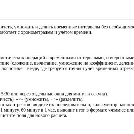
читать, умножать и делить временные интервалы без необходим
 работает с хронометражем и учётом времени.
фметических операций с временными интервалами, измеренными 
ствие (сложение, вычитание, умножение на коэффициент, деление
логистике – везде, где требуется точный учёт временных отрезк
5:30 или через отдельные окна для минут и секунд).
честь), «×» (умножить), «÷» (разделить).
енных отрезков вводите их последовательно, калькулятор накапл
1 минуту, 60 минут в 1 час, выводит итог в формате чч:мм:сс или
чистите поля для нового расчёта.