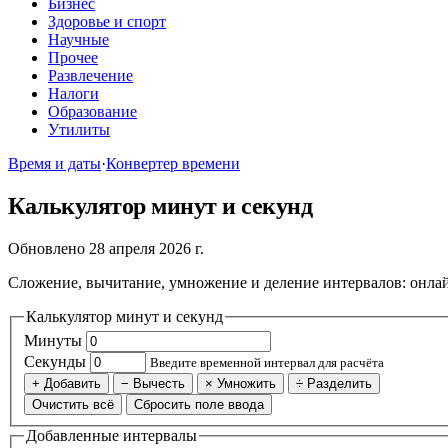
Бизнес
Здоровье и спорт
Научные
Прочее
Развлечение
Налоги
Образование
Утилиты
Время и даты
·
Конвертер времени
Калькулятор минут и секунд
Обновлено 28 апреля 2026 г.
Сложение, вычитание, умножение и деление интервалов: онлайн
Калькулятор минут и секунд
Минуты
Секунды
Введите временной интервал для расчёта
+ Добавить
− Вычесть
× Умножить
÷ Разделить
Очистить всё
Сбросить поле ввода
Добавленные интервалы