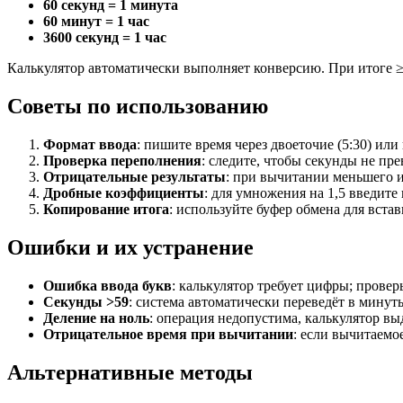
60 секунд = 1 минута
60 минут = 1 час
3600 секунд = 1 час
Калькулятор автоматически выполняет конверсию. При итоге ≥60
Советы по использованию
Формат ввода
: пишите время через двоеточие (5:30) ил
Проверка переполнения
: следите, чтобы секунды не пр
Отрицательные результаты
: при вычитании меньшего и
Дробные коэффициенты
: для умножения на 1,5 введите 
Копирование итога
: используйте буфер обмена для встав
Ошибки и их устранение
Ошибка ввода букв
: калькулятор требует цифры; провер
Секунды >59
: система автоматически переведёт в минуты
Деление на ноль
: операция недопустима, калькулятор вы
Отрицательное время при вычитании
: если вычитаемо
Альтернативные методы