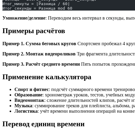
Итог_минуты = ⌊Разница / 60⌋
Итог_секунды = Разница mod 60
Умножение/деление
: Переводим весь интервал в секунды, вы
Примеры расчётов
Пример 1. Сумма беговых кругов
Спортсмен пробежал 4 круга
Пример 2. Монтаж видеороликов
Три фрагмента длительностью 
Пример 3. Расчёт среднего времени
Пять попыток прохождения т
Применение калькулятора
Спорт и фитнес
: подсчёт суммарного времени тренирово
Образование
: хронометраж уроков, тестов, учебных мод
Видеомонтаж
: сложение длительностей клипов, расчёт 
Музыка
: суммирование треков для плейлиста, альбома, 
Логистика
: учёт времени выполнения операций на конве
Перевод единиц времени