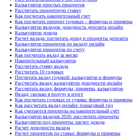
Калькулятор простых процентов
Рассчитать процентную ставку
Как посчитать накопительный счет
Как посчитать процент годовых – формулы и примеры
Калькулятор вкладов: доходность депозита онлайн
Калькулятор дохода
Расчет вклада: посчитать доход и проценты депозита
Калькулятор процентов по вкладу онлайн
Калькулятор процентов по счету
Как посчитать вклад за месяц
Накопительный калькулятор
Рассчитать сумму вклада
Рассчитать 10 годовых
Посчитать вклад годовой: калькулятор и формулы
Рассчитать вклад: калькулятор доходности онлайн
Рассчитать вклад: формулы, примеры, калькулятор
Вклад: сколько я получу в итоге
Как посчитать годовых от суммы: формулы и примеры
Как рассчитать вклад онлайн: пошаговый гид
Как считаются проценты на накопительный счёт
Калькулятор вкладов 2026: рассчитать проценты
Калькулятор под проценты: расчет дохода
Расчет доходности вклада
Расчет процентов по ставке: формулы и примеры