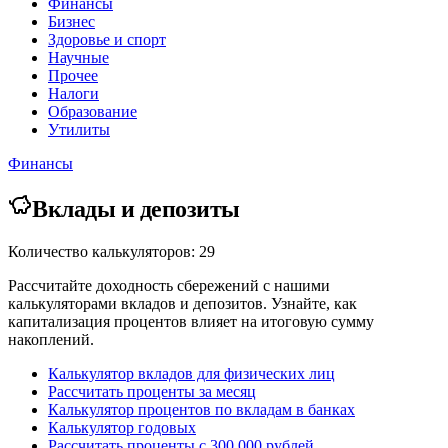
Финансы
Бизнес
Здоровье и спорт
Научные
Прочее
Налоги
Образование
Утилиты
Финансы
Вклады и депозиты
Количество калькуляторов: 29
Рассчитайте доходность сбережений с нашими
калькуляторами вкладов и депозитов. Узнайте, как
капитализация процентов влияет на итоговую сумму
накоплений.
Калькулятор вкладов для физических лиц
Рассчитать проценты за месяц
Калькулятор процентов по вкладам в банках
Калькулятор годовых
Рассчитать проценты с 300 000 рублей