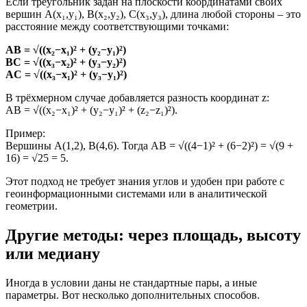
Если треугольник задан на плоскости координатами своих
вершин A(x₁,y₁), B(x₂,y₂), C(x₃,y₃), длина любой стороны – это
расстояние между соответствующими точками:
AB = √((x₂−x₁)² + (y₂−y₁)²)
BC = √((x₃−x₂)² + (y₃−y₂)²)
AC = √((x₃−x₁)² + (y₃−y₁)²)
В трёхмерном случае добавляется разность координат z:
AB = √((x₂−x₁)² + (y₂−y₁)² + (z₂−z₁)²).
Пример:
Вершины A(1,2), B(4,6). Тогда AB = √((4−1)² + (6−2)²) = √(9 +
16) = √25 = 5.
Этот подход не требует знания углов и удобен при работе с
геоинформационными системами или в аналитической
геометрии.
Другие методы: через площадь, высоту
или медиану
Иногда в условии даны не стандартные пары, а иные
параметры. Вот несколько дополнительных способов.