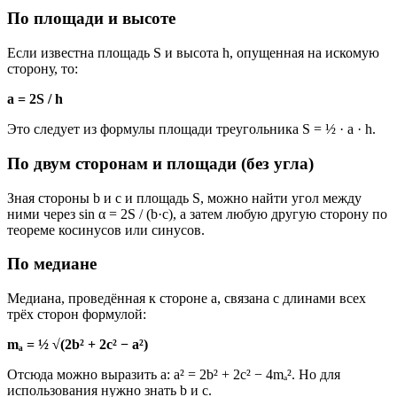
По площади и высоте
Если известна площадь S и высота h, опущенная на искомую
сторону, то:
a = 2S / h
Это следует из формулы площади треугольника S = ½ · a · h.
По двум сторонам и площади (без угла)
Зная стороны b и c и площадь S, можно найти угол между
ними через sin α = 2S / (b·c), а затем любую другую сторону по
теореме косинусов или синусов.
По медиане
Медиана, проведённая к стороне a, связана с длинами всех
трёх сторон формулой:
mₐ = ½ √(2b² + 2c² − a²)
Отсюда можно выразить a: a² = 2b² + 2c² − 4mₐ². Но для
использования нужно знать b и c.