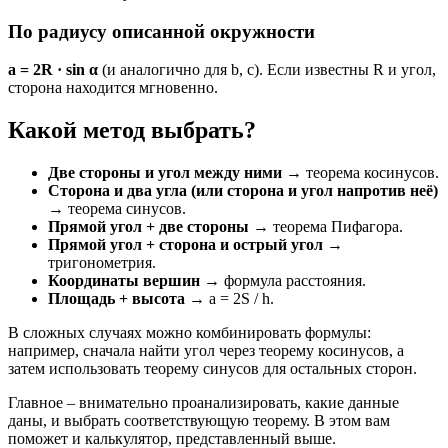
По радиусу описанной окружности
a = 2R · sin α
(и аналогично для b, c). Если известны R и угол,
сторона находится мгновенно.
Какой метод выбрать?
Две стороны и угол между ними
→ теорема косинусов.
Сторона и два угла (или сторона и угол напротив неё)
→ теорема синусов.
Прямой угол + две стороны
→ теорема Пифагора.
Прямой угол + сторона и острый угол
→
тригонометрия.
Координаты вершин
→ формула расстояния.
Площадь + высота
→ a = 2S / h.
В сложных случаях можно комбинировать формулы:
например, сначала найти угол через теорему косинусов, а
затем использовать теорему синусов для остальных сторон.
Главное – внимательно проанализировать, какие данные
даны, и выбрать соответствующую теорему. В этом вам
поможет и калькулятор, представленный выше.