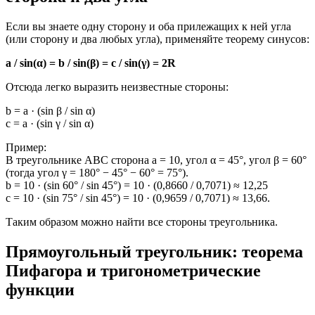
Если вы знаете одну сторону и оба прилежащих к ней угла
(или сторону и два любых угла), применяйте теорему синусов:
a / sin(α) = b / sin(β) = c / sin(γ) = 2R
Отсюда легко выразить неизвестные стороны:
b = a · (sin β / sin α)
c = a · (sin γ / sin α)
Пример:
В треугольнике ABC сторона a = 10, угол α = 45°, угол β = 60°
(тогда угол γ = 180° − 45° − 60° = 75°).
b = 10 · (sin 60° / sin 45°) = 10 · (0,8660 / 0,7071) ≈ 12,25
c = 10 · (sin 75° / sin 45°) = 10 · (0,9659 / 0,7071) ≈ 13,66.
Таким образом можно найти все стороны треугольника.
Прямоугольный треугольник: теорема
Пифагора и тригонометрические
функции