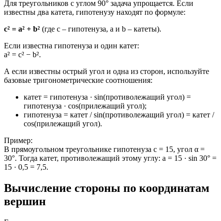
Для треугольников с углом 90° задача упрощается. Если
известны два катета, гипотенузу находят по формуле:
c² = a² + b²
(где c – гипотенуза, a и b – катеты).
Если известна гипотенуза и один катет:
a² = c² − b².
А если известны острый угол и одна из сторон, используйте
базовые тригонометрические соотношения:
катет = гипотенуза · sin(противолежащий угол) =
гипотенуза · cos(прилежащий угол);
гипотенуза = катет / sin(противолежащий угол) = катет /
cos(прилежащий угол).
Пример:
В прямоугольном треугольнике гипотенуза c = 15, угол α =
30°. Тогда катет, противолежащий этому углу: a = 15 · sin 30° =
15 · 0,5 = 7,5.
Вычисление стороны по координатам
вершин