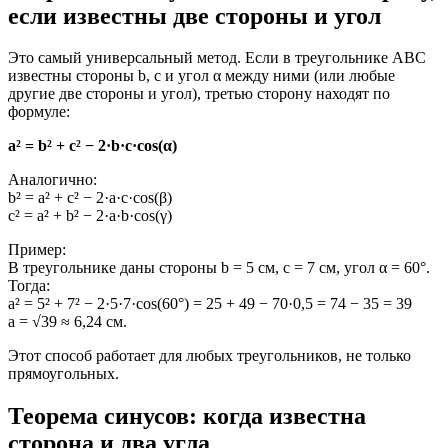
если известны две стороны и угол
Это самый универсальный метод. Если в треугольнике ABC
известны стороны b, c и угол α между ними (или любые
другие две стороны и угол), третью сторону находят по
формуле:
a² = b² + c² − 2·b·c·cos(α)
Аналогично:
b² = a² + c² − 2·a·c·cos(β)
c² = a² + b² − 2·a·b·cos(γ)
Пример:
В треугольнике даны стороны b = 5 см, c = 7 см, угол α = 60°.
Тогда:
a² = 5² + 7² − 2·5·7·cos(60°) = 25 + 49 − 70·0,5 = 74 − 35 = 39
a = √39 ≈ 6,24 см.
Этот способ работает для любых треугольников, не только
прямоугольных.
Теорема синусов: когда известна
сторона и два угла