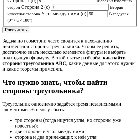
Сторона 1 (b)
Любая из известных
Сторона 2 (c)
сторон
Вторая
Угол между ними (α)
известная сторона
В градусах
(0° < α < 180°)
Рассчитать
Задача по геометрии часто сводится к нахождению
неизвестной стороны треугольника. Чтобы её решить,
достаточно знать несколько элементов фигуры и выбрать
подходящую формулу. В этой статье разберём,
как найти
стороны треугольника ABC
, какие данные для этого нужны
и какие теоремы применять.
Что нужно знать, чтобы найти
стороны треугольника?
Треугольник однозначно задаётся тремя независимыми
элементами. Это могут быть:
три стороны (тогда ищутся углы, но стороны уже
известны);
две стороны и угол между ними;
сторона и два прилежащих к ней угла;