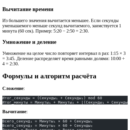
Вычитание времени
Из большего значения вычитается меньшее. Если секунды
уменьшаемого меньше секунд вычитаемого, заимствуется 1
минута (60 сек). Пример: 5:20 − 2:50 = 2:30.
Умножение и деление
Умножение на целое число повторяет интервал n раз: 1:15 × 3
= 3:45. Деление распределяет время равными долями: 10:00 ÷
4 = 2:30.
Формулы и алгоритм расчёта
Сложение
:
Итог_секунды = (Секунды₁ + Секунды₂) mod 60
Итог_минуты = Минуты₁ + Минуты₂ + ⌊(Секунды₁ + Секунды₂
Вычитание
:
Всего_секунд₁ = Минуты₁ × 60 + Секунды₁
Всего_секунд₂ = Минуты₂ × 60 + Секунды₂
Разница = Всего_секунд₁ − Всего_секунд₂