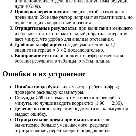
или используйте отдельные поля; допустимы ведущие
нули (05:09).
Проверка переполнения
: следите, чтобы секунды не
превышали 59; калькулятор исправит автоматически, но
лучше вводить корректные значения.
Отрицательные результаты
: при вычитании меньшего
из большего итог положительный; обратная операция
даст минус, что удобно для анализа отставания.
Дробные коэффициенты
: для умножения на 1,5
введите интервал × 3 ÷ 2 последовательно.
Копирование итога
: используйте буфер обмена для
вставки результата в таблицы, отчёты, планы.
Ошибки и их устранение
Ошибка ввода букв
: калькулятор требует цифры;
проверьте раскладку клавиатуры.
Секунды >59
: система автоматически переведёт в
минуты, но лучше вводить корректно (1:90 → 2:30).
Деление на ноль
: операция недопустима, калькулятор
выдаст ошибку.
Отрицательное время при вычитании
: если
вычитаемое больше уменьшаемого, результат
отрицательный; перепроверьте порядок ввода.