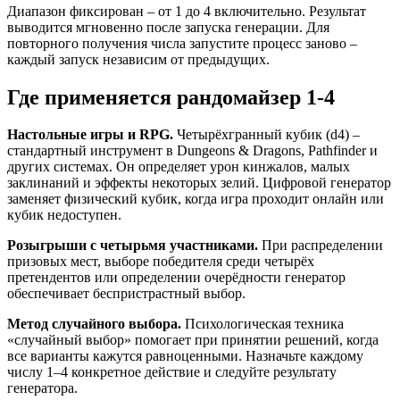
Диапазон фиксирован – от 1 до 4 включительно. Результат
выводится мгновенно после запуска генерации. Для
повторного получения числа запустите процесс заново –
каждый запуск независим от предыдущих.
Где применяется рандомайзер 1-4
Настольные игры и RPG.
Четырёхгранный кубик (d4) –
стандартный инструмент в Dungeons & Dragons, Pathfinder и
других системах. Он определяет урон кинжалов, малых
заклинаний и эффекты некоторых зелий. Цифровой генератор
заменяет физический кубик, когда игра проходит онлайн или
кубик недоступен.
Розыгрыши с четырьмя участниками.
При распределении
призовых мест, выборе победителя среди четырёх
претендентов или определении очерёдности генератор
обеспечивает беспристрастный выбор.
Метод случайного выбора.
Психологическая техника
«случайный выбор» помогает при принятии решений, когда
все варианты кажутся равноценными. Назначьте каждому
числу 1–4 конкретное действие и следуйте результату
генератора.