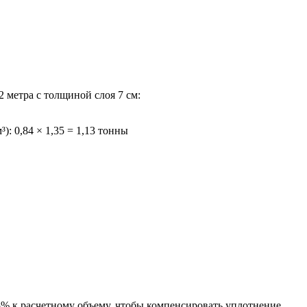
 метра с толщиной слоя 7 см:
): 0,84 × 1,35 = 1,13 тонны
5% к расчетному объему, чтобы компенсировать уплотнение.