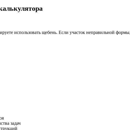
калькулятора
нируете использовать щебень. Если участок неправильной формы
оя
ства задач
нструкций