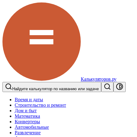
Калькуляторов.ру
Найдите калькулятор по названию или задаче
Время и даты
Строительство и ремонт
Дом и быт
Математика
Конвертеры
Автомобильные
Развлечение