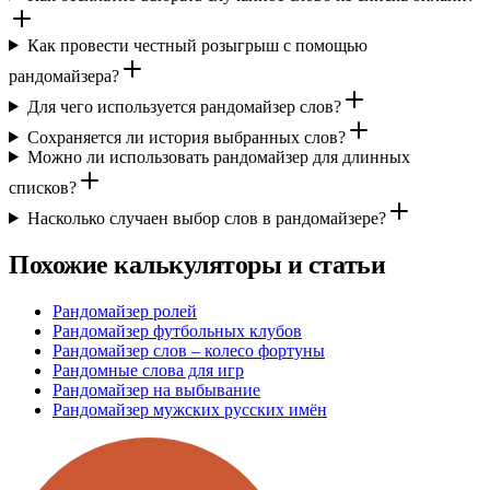
Как провести честный розыгрыш с помощью
рандомайзера?
Для чего используется рандомайзер слов?
Сохраняется ли история выбранных слов?
Можно ли использовать рандомайзер для длинных
списков?
Насколько случаен выбор слов в рандомайзере?
Похожие калькуляторы и статьи
Рандомайзер ролей
Рандомайзер футбольных клубов
Рандомайзер слов – колесо фортуны
Рандомные слова для игр
Рандомайзер на выбывание
Рандомайзер мужских русских имён