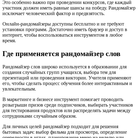
Это особенно важно при проведении конкурсов, где каждый
участник должен иметь равные шансы на победу. Рандомайзер
исключает человеческий фактор и предвзятость.
Онлайн-рандомайзеры доступны бесплатно и не требуют
установки программ. Достаточно иметь браузер и доступ в
интернет, чтобы воспользоваться инструментом в любое
время.
Где применяется рандомайзер слов
Рандомайзер слов широко используется в образовании для
создания случайных групп учащихся, выбора тем для
презентаций или проведения викторин. Учителя применяют
его, чтобы сделать процесс обучения более интерактивным и
увлекательным.
В маркетинге и бизнесе инструмент помогает проводить
розыгрыши призов среди подписчиков, выбирать участников
для тестирования продуктов или распределять задачи между
сотрудниками случайным образом.
Для личных целей рандомайзер подходит для решения
бытовых задач: выбор фильма для просмотра, определение
очередности в играх, планирование меню на неделю или