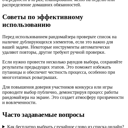
распределение домашних обязанностей.
Советы по эффективному
использованию
Перед использованием рандомайзера проверьте список на
наличие дублирующихся элементов, если это важно для
вашей задачи. Некоторые инструменты автоматически
удаляют повторы, другие требуют ручной проверки.
Если нужно провести несколько раундов выбора, сохраняйте
результаты предыдущих этапов. Это поможет избежать
путаницы и обеспечит честность процесса, особенно при
многоэтапных розыгрышах.
Для повышения доверия участников конкурса или игры
проводите выбор публично, демонстрируя процесс работы
рандомайзера на экране. Это создает атмосферу прозрачности
и вовлеченности.
Часто задаваемые вопросы
Как бесплатно выбрать случайное слово из списка онлайн?