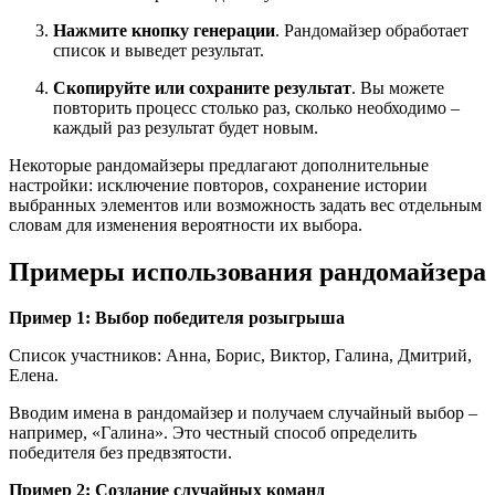
Нажмите кнопку генерации
. Рандомайзер обработает
список и выведет результат.
Скопируйте или сохраните результат
. Вы можете
повторить процесс столько раз, сколько необходимо –
каждый раз результат будет новым.
Некоторые рандомайзеры предлагают дополнительные
настройки: исключение повторов, сохранение истории
выбранных элементов или возможность задать вес отдельным
словам для изменения вероятности их выбора.
Примеры использования рандомайзера
Пример 1: Выбор победителя розыгрыша
Список участников: Анна, Борис, Виктор, Галина, Дмитрий,
Елена.
Вводим имена в рандомайзер и получаем случайный выбор –
например, «Галина». Это честный способ определить
победителя без предвзятости.
Пример 2: Создание случайных команд