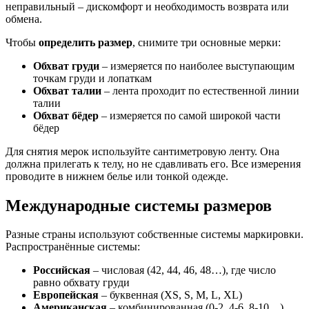
неправильный – дискомфорт и необходимость возврата или
обмена.
Чтобы
определить размер
, снимите три основные мерки:
Обхват груди
– измеряется по наиболее выступающим
точкам груди и лопаткам
Обхват талии
– лента проходит по естественной линии
талии
Обхват бёдер
– измеряется по самой широкой части
бёдер
Для снятия мерок используйте сантиметровую ленту. Она
должна прилегать к телу, но не сдавливать его. Все измерения
проводите в нижнем белье или тонкой одежде.
Международные системы размеров
Разные страны используют собственные системы маркировки.
Распространённые системы:
Российская
– числовая (42, 44, 46, 48…), где число
равно обхвату груди
Европейская
– буквенная (XS, S, M, L, XL)
Американская
– комбинированная (0-2, 4-6, 8-10…)