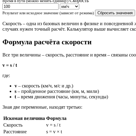
Скорость
Время в пути (можно менять единицу)
Результат или исходное значение (зависит от режима)
Сбросить значения
Скорость – одна из базовых величин в физике и повседневной 
случаях нужен точный расчёт. Калькулятор выше вычисляет ско
Формула расчёта скорости
Все три величины – скорость, расстояние и время – связаны с
v = s / t
где:
v
– скорость (км/ч, м/с и др.)
s
– пройденное расстояние (км, м, мили)
t
– время движения (часы, минуты, секунды)
Зная две переменные, находят третью:
Искомая величина
Формула
Скорость
v = s / t
Расстояние
s = v × t