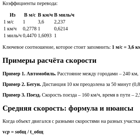
Коэффициенты перевода:
Из
В м/с
В км/ч
В миль/ч
1 м/с
1
3,6
2,237
1 км/ч
0,2778
1
0,6214
1 миль/ч
0,4470
1,6093
1
Ключевое соотношение, которое стоит запомнить:
1 м/с = 3,6 к
Примеры расчёта скорости
Пример 1. Автомобиль.
Расстояние между городами – 240 км, вре
Пример 2. Бегун.
Дистанция 10 км преодолена за 50 минут (0,833
Пример 3. Поезд.
Скорость поезда – 160 км/ч, время в пути – 2,
Средняя скорость: формула и нюансы
Когда объект двигался с разными скоростями на разных участк
v
ср = s
общ / t_общ