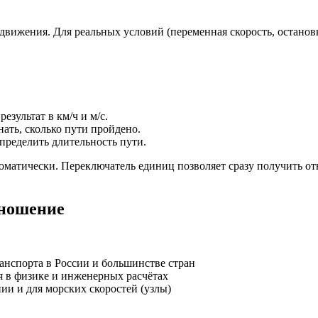
ижения. Для реальных условий (переменная скорость, остановк
езультат в км/ч и м/с.
нать, сколько пути пройдено.
определить длительность пути.
матически. Переключатель единиц позволяет сразу получить отве
тношение
ранспорта в России и большинстве стран
я в физике и инженерных расчётах
ии и для морских скоростей (узлы)