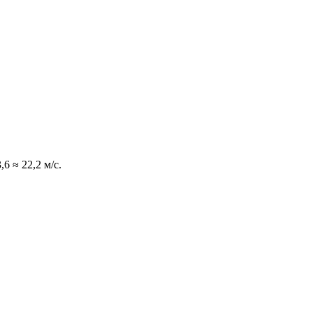
6 ≈ 22,2 м/с.