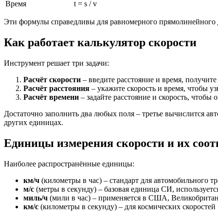
Время
t = s / v
Эти формулы справедливы для равномерного прямолинейного дв
Как работает калькулятор скорости
Инструмент решает три задачи:
Расчёт скорости
– введите расстояние и время, получите р
Расчёт расстояния
– укажите скорость и время, чтобы уз
Расчёт времени
– задайте расстояние и скорость, чтобы 
Достаточно заполнить два любых поля – третье вычислится авто
других единицах.
Единицы измерения скорости и их соо
Наиболее распространённые единицы:
км/ч
(километры в час) – стандарт для автомобильного т
м/с
(метры в секунду) – базовая единица СИ, используетс
миль/ч
(мили в час) – применяется в США, Великобритан
км/с
(километры в секунду) – для космических скоростей