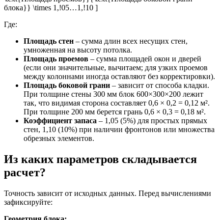
блока}} \times 1,!05…1,!10 ]
Где:
Площадь стен
– сумма длин всех несущих стен,
умноженная на высоту потолка.
Площадь проемов
– сумма площадей окон и дверей
(если они значительные, вычитаем; для узких проемов
между колоннами иногда оставляют без корректировки).
Площадь боковой грани
– зависит от способа кладки.
При толщине стены 300 мм блок 600×300×200 лежит
так, что видимая сторона составляет 0,6 × 0,2 = 0,12 м².
При толщине 200 мм берется грань 0,6 × 0,3 = 0,18 м².
Коэффициент запаса
– 1,05 (5%) для простых прямых
стен, 1,10 (10%) при наличии фронтонов или множества
обрезных элементов.
Из каких параметров складывается
расчет?
Точность зависит от исходных данных. Перед вычислениями
зафиксируйте:
Геометрия блока: