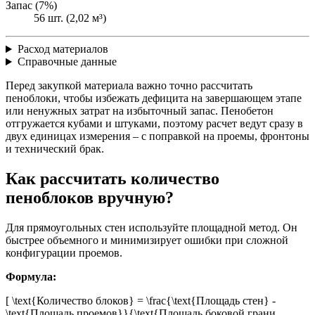
Запас (7%)
56 шт. (2,02 м³)
Расход материалов
Справочные данные
Перед закупкой материала важно точно рассчитать
пеноблоки, чтобы избежать дефицита на завершающем этапе
или ненужных затрат на избыточный запас. Пенобетон
отгружается кубами и штуками, поэтому расчет ведут сразу в
двух единицах измерения – с поправкой на проемы, фронтоны
и технический брак.
Как рассчитать количество
пеноблоков вручную?
Для прямоугольных стен используйте площадной метод. Он
быстрее объемного и минимизирует ошибки при сложной
конфигурации проемов.
Формула:
[ \text{Количество блоков} = \frac{\text{Площадь стен} -
\text{Площадь проемов}}{\text{Площадь боковой грани