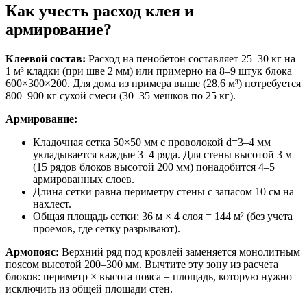
Как учесть расход клея и
армирование?
Клеевой состав:
Расход на пенобетон составляет 25–30 кг на
1 м³ кладки (при шве 2 мм) или примерно на 8–9 штук блока
600×300×200. Для дома из примера выше (28,6 м³) потребуется
800–900 кг сухой смеси (30–35 мешков по 25 кг).
Армирование:
Кладочная сетка 50×50 мм с проволокой d=3–4 мм
укладывается каждые 3–4 ряда. Для стены высотой 3 м
(15 рядов блоков высотой 200 мм) понадобится 4–5
армированных слоев.
Длина сетки равна периметру стены с запасом 10 см на
нахлест.
Общая площадь сетки: 36 м × 4 слоя = 144 м² (без учета
проемов, где сетку разрывают).
Армопояс:
Верхний ряд под кровлей заменяется монолитным
поясом высотой 200–300 мм. Вычтите эту зону из расчета
блоков: периметр × высота пояса = площадь, которую нужно
исключить из общей площади стен.