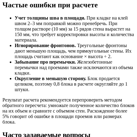
Частые ошибки при расчете
Учет толщины шва в площади.
При кладке на клей
швом 2–3 мм поправкой можно пренебречь. При
толщом растворе (10 мм) за 15 рядов стена вырастет на
150 мм, что требует корректировки высоты и количества
материала.
Игнорирование фронтонов.
Треугольные фронтоны
дают меньшую площадь, чем прямоугольные стены. Их
площадь считают как основание × высота ÷ 2.
Забывание про перемычки.
Железобетонные
перемычки над проемами также исключаются из объема
кладки.
Округление в меньшую сторону.
Блок продается
целиком, поэтому 0,8 блока в расчете округляйте до 1
штуки.
Результат расчета рекомендуется перепроверить методом
обратного пересчета: умножьте полученное количество блоков
на их объем и сравните с объемом стен. Расхождение более
5% говорит об ошибке в площади проемов или размерах
блока.
Часто задаваемые вопросы