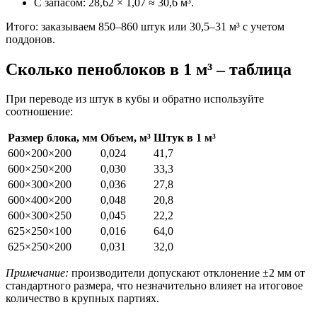
С запасом: 28,62 × 1,07 ≈ 30,6 м³.
Итого: заказываем 850–860 штук или 30,5–31 м³ с учетом
поддонов.
Сколько пеноблоков в 1 м³ – таблица
При переводе из штук в кубы и обратно используйте
соотношение:
Размер блока, мм
Объем, м³
Штук в 1 м³
600×200×200
0,024
41,7
600×250×200
0,030
33,3
600×300×200
0,036
27,8
600×400×200
0,048
20,8
600×300×250
0,045
22,2
625×250×100
0,016
64,0
625×250×200
0,031
32,0
Примечание:
производители допускают отклонение ±2 мм от
стандартного размера, что незначительно влияет на итоговое
количество в крупных партиях.