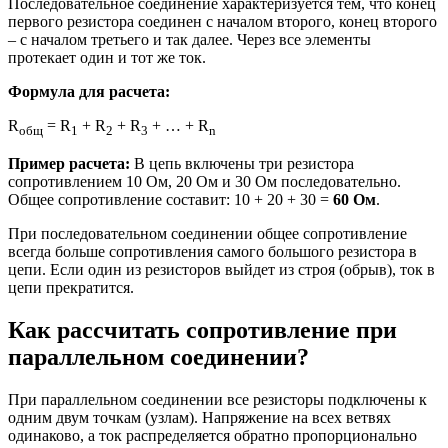
Последовательное соединение характеризуется тем, что конец
первого резистора соединен с началом второго, конец второго
– с началом третьего и так далее. Через все элементы
протекает один и тот же ток.
Формула для расчета:
R
= R
+ R
+ R
+ … + R
общ
1
2
3
n
Пример расчета:
В цепь включены три резистора
сопротивлением 10 Ом, 20 Ом и 30 Ом последовательно.
Общее сопротивление составит: 10 + 20 + 30 =
60 Ом
.
При последовательном соединении общее сопротивление
всегда больше сопротивления самого большого резистора в
цепи. Если один из резисторов выйдет из строя (обрыв), ток в
цепи прекратится.
Как рассчитать сопротивление при
параллельном соединении?
При параллельном соединении все резисторы подключены к
одним двум точкам (узлам). Напряжение на всех ветвях
одинаково, а ток распределяется обратно пропорционально