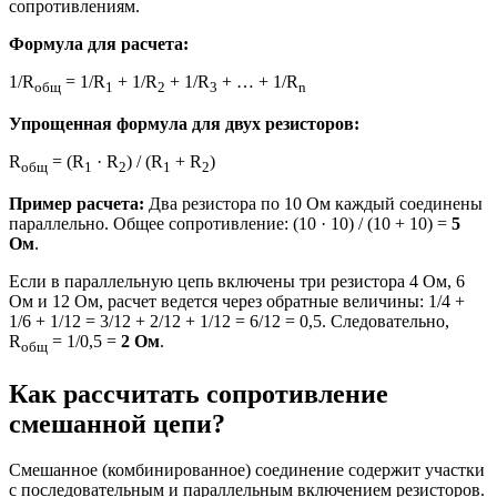
сопротивлениям.
Формула для расчета:
1/R
= 1/R
+ 1/R
+ 1/R
+ … + 1/R
общ
1
2
3
n
Упрощенная формула для двух резисторов:
R
= (R
· R
) / (R
+ R
)
общ
1
2
1
2
Пример расчета:
Два резистора по 10 Ом каждый соединены
параллельно. Общее сопротивление: (10 · 10) / (10 + 10) =
5
Ом
.
Если в параллельную цепь включены три резистора 4 Ом, 6
Ом и 12 Ом, расчет ведется через обратные величины: 1/4 +
1/6 + 1/12 = 3/12 + 2/12 + 1/12 = 6/12 = 0,5. Следовательно,
R
= 1/0,5 =
2 Ом
.
общ
Как рассчитать сопротивление
смешанной цепи?
Смешанное (комбинированное) соединение содержит участки
с последовательным и параллельным включением резисторов.