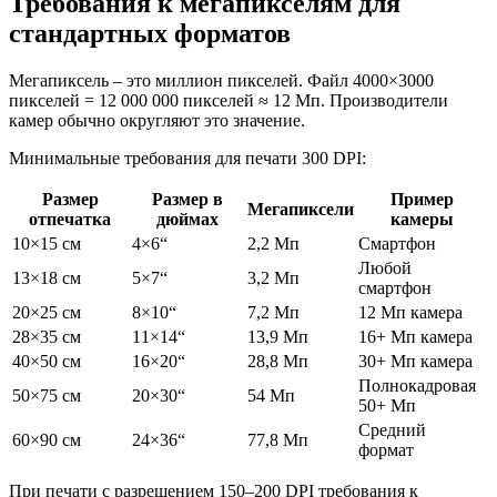
Требования к мегапикселям для
стандартных форматов
Мегапиксель – это миллион пикселей. Файл 4000×3000
пикселей = 12 000 000 пикселей ≈ 12 Мп. Производители
камер обычно округляют это значение.
Минимальные требования для печати 300 DPI:
Размер
Размер в
Пример
Мегапиксели
отпечатка
дюймах
камеры
10×15 см
4×6“
2,2 Мп
Смартфон
Любой
13×18 см
5×7“
3,2 Мп
смартфон
20×25 см
8×10“
7,2 Мп
12 Мп камера
28×35 см
11×14“
13,9 Мп
16+ Мп камера
40×50 см
16×20“
28,8 Мп
30+ Мп камера
Полнокадровая
50×75 см
20×30“
54 Мп
50+ Мп
Средний
60×90 см
24×36“
77,8 Мп
формат
При печати с разрешением 150–200 DPI требования к