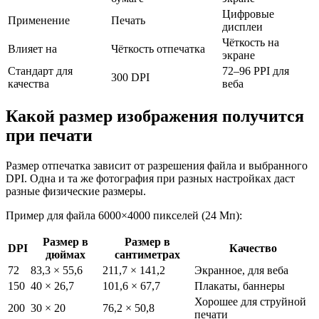
Цифровые
Применение
Печать
дисплеи
Чёткость на
Влияет на
Чёткость отпечатка
экране
Стандарт для
72–96 PPI для
300 DPI
качества
веба
Какой размер изображения получится
при печати
Размер отпечатка зависит от разрешения файла и выбранного
DPI. Одна и та же фотография при разных настройках даст
разные физические размеры.
Пример для файла 6000×4000 пикселей (24 Мп):
Размер в
Размер в
DPI
Качество
дюймах
сантиметрах
72
83,3 × 55,6
211,7 × 141,2
Экранное, для веба
150
40 × 26,7
101,6 × 67,7
Плакаты, баннеры
Хорошее для струйной
200
30 × 20
76,2 × 50,8
печати