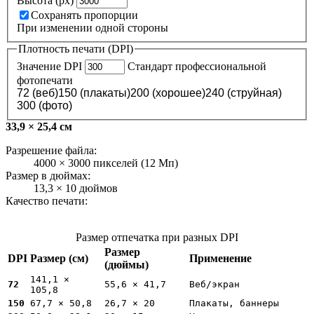
Высота (px)
Сохранять пропорции
При изменении одной стороны
Плотность печати (DPI)
Значение DPI
Стандарт профессиональной
фотопечати
72 (веб)
150 (плакаты)
200 (хорошее)
240 (струйная)
300 (фото)
33,9 × 25,4 см
Разрешение файла:
4000 × 3000 пикселей (12 Мп)
Размер в дюймах:
13,3 × 10 дюймов
Качество печати:
Профессиональное качество
Размер отпечатка при разных DPI
Размер
DPI
Размер (см)
Применение
(дюймы)
141,1 ×
72
55,6 × 41,7
Веб/экран
105,8
150
67,7 × 50,8
26,7 × 20
Плакаты, баннеры