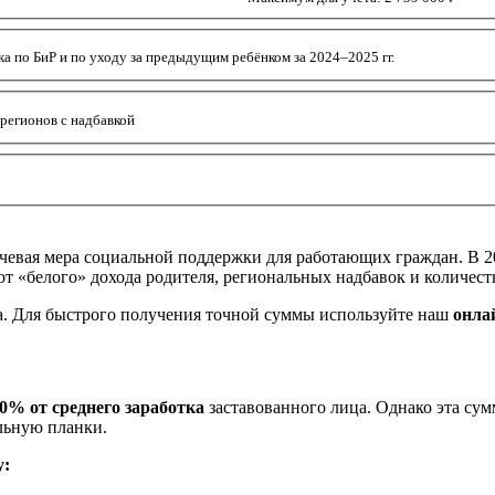
а по БиР и по уходу за предыдущим ребёнком за 2024–2025 гг.
ля регионов с надбавкой
ючевая мера социальной поддержки для работающих граждан. В 20
 от «белого» дохода родителя, региональных надбавок и количест
а. Для быстрого получения точной суммы используйте наш
онла
0% от среднего заработка
заставованного лица. Однако эта сум
льную планки.
у: