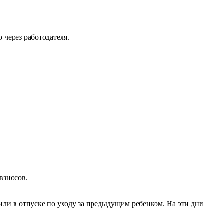
через работодателя.
а 2024 г.} + \text{Доход за 2025 г.}}{\text{Число д
взносов.
или в отпуске по уходу за предыдущим ребенком. На эти дни