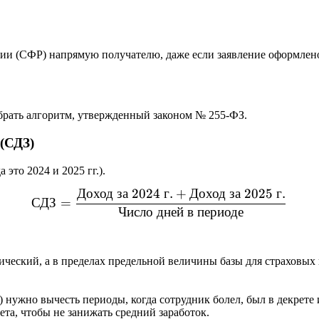
 (СФР) напрямую получателю, даже если заявление оформлено 
обрать алгоритм, утвержденный законом № 255-ФЗ.
 (СДЗ)
 это 2024 и 2025 гг.).
Доход
за
2024
г
.
+
Доход
за
2025
г
.
СДЗ = \frac{\text{Доход з
СДЗ
=
Число
дней
в
периоде
ический, а в пределах предельной величины базы для страховых 
 нужно вычесть периоды, когда сотрудник болел, был в декрете 
ета, чтобы не занижать средний заработок.