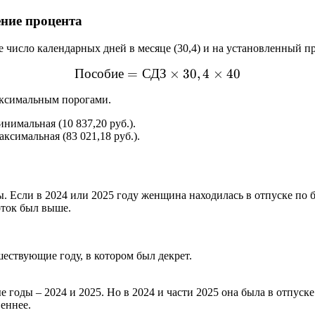
ение процента
 число календарных дней в месяце (30,4) и на установленный пр
Пособие
=
СДЗ
\text{Пособие} = СДЗ \ti
×
30
,
4
×
40
аксимальным порогами.
нимальная (10 837,20 руб.).
ксимальная (83 021,18 руб.).
Если в 2024 или 2025 году женщина находилась в отпуске по бе
оток был выше.
ествующие году, в котором был декрет.
 годы – 2024 и 2025. Но в 2024 и части 2025 она была в отпуске
веннее.