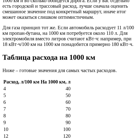
1000 км и во сколько обойдётся дорога. Если у вас отдельно
есть городской и трассовый расход, лучше сначала оценить
смешанное значение под конкретный маршрут, иначе итог
может оказаться слишком оптимистичным.
Для газа принцип тот же. Если автомобиль расходует 11 л/100
км пропан-бутана, на 1000 км потребуется около 110 л. Для
электромобиля вместо литров считают кВт·ч: например, при
18 кВт·ч/100 км на 1000 км понадобится примерно 180 кВт·ч.
Таблица расхода на 1000 км
Ниже – готовые значения для самых частых расходов.
Расход, л/100 км
На 1000 км, л
4
40
5
50
6
60
7
70
8
80
9
90
10
100
12
120