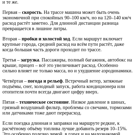
и те же.
Первая –
скорость
. На трассе машина может быть очень
экономичной при спокойных 90–100 км/ч, но на 120–140 км/ч
расход растёт заметно. Для длинной дистанции разница
превращается в лишние литры.
Вторая –
пробки и холостой ход
. Если маршрут включает
крупные города, средний расход на всём пути растёт, даже
когда большая часть дороги проходит по трассе.
Третья –
загрузка
. Пассажиры, полный багажник, автобокс на
крыше, прицеп – всё это увеличивает расход. Особенно
сильно влияет не только масса, но и ухудшение аэродинамики.
Четвёртая –
погода и рельеф
. Встречный ветер, затяжные
подъёмы, снег, холодный запуск, работа кондиционера или
отопителя почти всегда двигают цифру вверх.
Пятая –
техническое состояние
. Низкое давление в шинах,
грязный воздушный фильтр, проблемы со свечами, тормозами
или датчиками тоже дают перерасход.
Если поездка длинная и заправки на маршруте редкие, к
расчётному объёму топлива лучше добавить резерв 10–15%.
Это особенно полезно зимой, в горах и на малознакомой