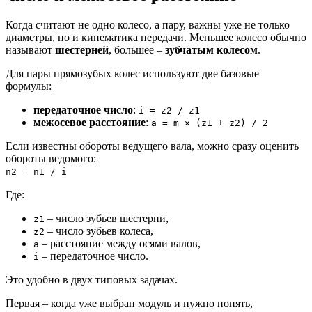
Когда считают не одно колесо, а пару, важны уже не только
диаметры, но и кинематика передачи. Меньшее колесо обычно
называют
шестерней
, большее –
зубчатым колесом
.
Для пары прямозубых колес используют две базовые
формулы:
передаточное число
:
i = z2 / z1
межосевое расстояние
:
a = m × (z1 + z2) / 2
Если известны обороты ведущего вала, можно сразу оценить
обороты ведомого:
n2 = n1 / i
Где:
– число зубьев шестерни,
z1
– число зубьев колеса,
z2
– расстояние между осями валов,
a
– передаточное число.
i
Это удобно в двух типовых задачах.
Первая – когда уже выбран модуль и нужно понять,