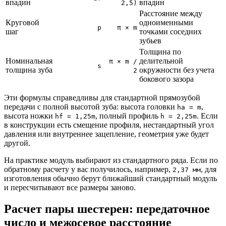
впадин
впадин
2,5)
Расстояние между
Круговой
одноименными
p
π × m
шаг
точками соседних
зубьев
Толщина по
Номинальная
делительной
π × m /
s
толщина зуба
окружности без учета
2
бокового зазора
Эти формулы справедливы для стандартной прямозубой
передачи с полной высотой зуба: высота головки
,
ha = m
высота ножки
, полный профиль
. Если
hf = 1,25m
h = 2,25m
в конструкции есть смещение профиля, нестандартный угол
давления или внутреннее зацепление, геометрия уже будет
другой.
На практике модуль выбирают из стандартного ряда. Если по
обратному расчету у вас получилось, например,
, для
2,37 мм
изготовления обычно берут ближайший стандартный модуль
и пересчитывают все размеры заново.
Расчет пары шестерен: передаточное
число и межосевое расстояние