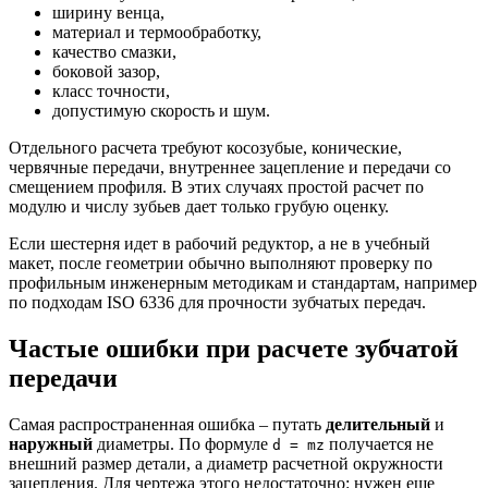
ширину венца,
материал и термообработку,
качество смазки,
боковой зазор,
класс точности,
допустимую скорость и шум.
Отдельного расчета требуют косозубые, конические,
червячные передачи, внутреннее зацепление и передачи со
смещением профиля. В этих случаях простой расчет по
модулю и числу зубьев дает только грубую оценку.
Если шестерня идет в рабочий редуктор, а не в учебный
макет, после геометрии обычно выполняют проверку по
профильным инженерным методикам и стандартам, например
по подходам ISO 6336 для прочности зубчатых передач.
Частые ошибки при расчете зубчатой
передачи
Самая распространенная ошибка – путать
делительный
и
наружный
диаметры. По формуле
получается не
d = mz
внешний размер детали, а диаметр расчетной окружности
зацепления. Для чертежа этого недостаточно: нужен еще