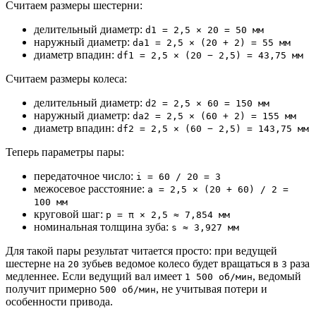
Считаем размеры шестерни:
делительный диаметр:
d1 = 2,5 × 20 = 50 мм
наружный диаметр:
da1 = 2,5 × (20 + 2) = 55 мм
диаметр впадин:
df1 = 2,5 × (20 − 2,5) = 43,75 мм
Считаем размеры колеса:
делительный диаметр:
d2 = 2,5 × 60 = 150 мм
наружный диаметр:
da2 = 2,5 × (60 + 2) = 155 мм
диаметр впадин:
df2 = 2,5 × (60 − 2,5) = 143,75 мм
Теперь параметры пары:
передаточное число:
i = 60 / 20 = 3
межосевое расстояние:
a = 2,5 × (20 + 60) / 2 =
100 мм
круговой шаг:
p = π × 2,5 ≈ 7,854 мм
номинальная толщина зуба:
s ≈ 3,927 мм
Для такой пары результат читается просто: при ведущей
шестерне на
зубьев ведомое колесо будет вращаться в
раза
20
3
медленнее. Если ведущий вал имеет
, ведомый
1 500 об/мин
получит примерно
, не учитывая потери и
500 об/мин
особенности привода.