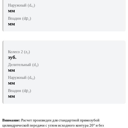
Наружный (dₐ₁)
мм
Впадин (dբ₁)
мм
Колесо 2 (z₂)
зуб.
Делительный (d₂)
мм
Наружный (dₐ₂)
мм
Впадин (dբ₂)
мм
Внимание:
Расчет произведен для стандартной прямозубой
цилиндрической передачи с углом исходного контура 20° и без