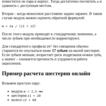
поместится ли пара в корпус. Тогда достаточно посчитать
и
a
сравнить с доступным местом.
Вторая – когда межосевое расстояние задано заранее. В таком
случае модуль можно оценить обратной формулой:
m = 2a / (z1 + z2)
После этого модуль приводят к стандартному значению, а
число зубьев при необходимости корректируют.
Для стандартного профиля
без смещения обычно
20°
стараются не опускаться ниже
17 зубьев
на малой шестерне.
Если зубьев меньше, возрастает риск подрезания ножки зуба,
а значит – снижается прочность и ухудшается работа
зацепления.
Пример расчета шестерни онлайн
Возьмем простую пару:
модуль
m = 2,5 мм
шестерня
z1 = 20
колесо
z2 = 60