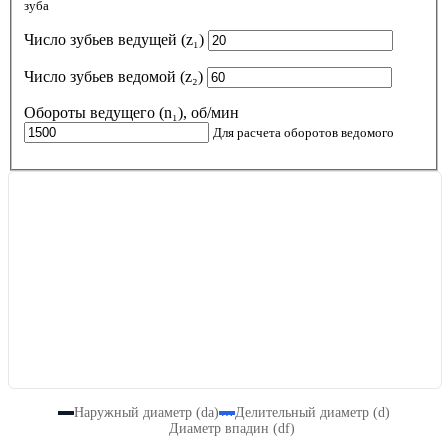
зуба
Число зубьев ведущей (z₁)
Число зубьев ведомой (z₂)
Обороты ведущего (n₁), об/мин
Для расчета оборотов ведомого
Наружный диаметр (da)
Делительный диаметр (d)
Диаметр впадин (df)