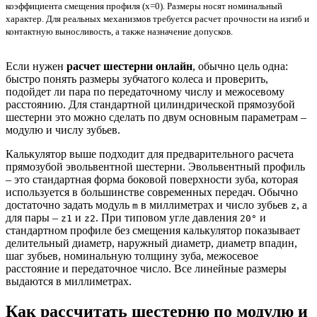
коэффициента смещения профиля (x=0). Размеры носят номинальный
характер. Для реальных механизмов требуется расчет прочности на изгиб и
контактную выносливость, а также назначение допусков.
Если нужен
расчет шестерни онлайн
, обычно цель одна:
быстро понять размеры зубчатого колеса и проверить,
подойдет ли пара по передаточному числу и межосевому
расстоянию. Для стандартной цилиндрической прямозубой
шестерни это можно сделать по двум основным параметрам –
модулю и числу зубьев.
Калькулятор выше подходит для предварительного расчета
прямозубой эвольвентной шестерни. Эвольвентный профиль
– это стандартная форма боковой поверхности зуба, которая
используется в большинстве современных передач. Обычно
достаточно задать модуль
в миллиметрах и число зубьев
, а
m
z
для пары –
и
. При типовом угле давления
и
z1
z2
20°
стандартном профиле без смещения калькулятор показывает
делительный диаметр, наружный диаметр, диаметр впадин,
шаг зубьев, номинальную толщину зуба, межосевое
расстояние и передаточное число. Все линейные размеры
выдаются в миллиметрах.
Как рассчитать шестерню по модулю и