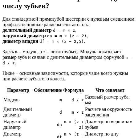
числу зубьев?
Для стандартной прямозубой шестерни с нулевым смещением
профиля основные размеры считают так:
делительный диаметр
,
d = m × z
наружный диаметр
,
da = m × (z + 2)
диаметр впадин
.
df = m × (z − 2,5)
Здесь
– модуль, а
– число зубьев. Модуль показывает
m
z
размер зуба и связан с делительным диаметром формулой
m =
.
d / z
Ниже – основные зависимости, которые чаще всего нужны
при расчете зубчатого колеса.
Параметр
Обозначение
Формула
Что означает
Базовый размер зуба,
Модуль
m
d / z
мм
Делительный
Расчетная окружность
d
m × z
диаметр
зацепления
Наружный
Диаметр по вершинам
m × (z +
da
диаметр
зубьев
2)
Диаметр
Диаметр по дну
m × (z −
df