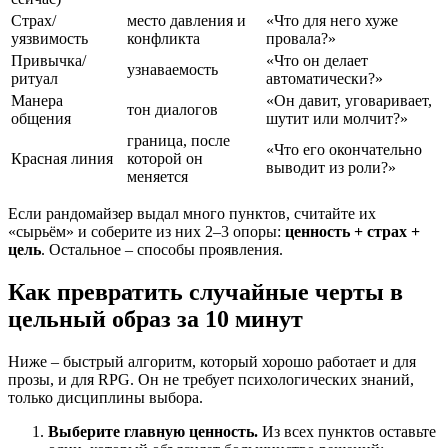
Страх/
место давления и
«Что для него хуже
уязвимость
конфликта
провала?»
Привычка/
«Что он делает
узнаваемость
ритуал
автоматически?»
Манера
«Он давит, уговаривает,
тон диалогов
общения
шутит или молчит?»
граница, после
«Что его окончательно
Красная линия
которой он
выводит из роли?»
меняется
Если рандомайзер выдал много пунктов, считайте их
«сырьём» и соберите из них 2–3 опоры:
ценность + страх +
цель
. Остальное – способы проявления.
Как превратить случайные черты в
цельный образ за 10 минут
Ниже – быстрый алгоритм, который хорошо работает и для
прозы, и для RPG. Он не требует психологических знаний,
только дисциплины выбора.
Выберите главную ценность.
Из всех пунктов оставьте