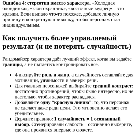
Ошибка 4: стереотип вместо характера.
«Холодная
блондинка», «злой охранник», «восточный мудрец» – это
ярлыки. Если выпало что‑то похожее, добавьте личную
причину и конкретную привычку, чтобы персонаж стал
индивидуальным.
Как получить более управляемый
результат (и не потерять случайность)
Рандомайзер характера даёт лучший эффект, когда вы задаёте
границы
, а не пытаетесь контролировать всё.
Фиксируйте
роль и жанр
, а случайность оставляйте для
мотивации, уязвимости и манеры речи.
Для главных персонажей выбирайте
средний контраст
:
достаточно противоречий, чтобы было интересно, но не
настолько, чтобы характер распадался.
Добавляйте
одну “красную линию”
: то, что персонаж
не сделает даже ради цели. Это мгновенно делает его
убедительнее.
Держите правило:
1 случайность = 1 осознанный
выбор
. Сгенерировали слабость – осознанно выберите,
где она проявится впервые в сюжете.