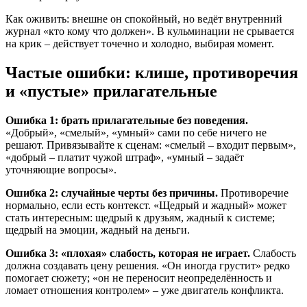
Как оживить: внешне он спокойный, но ведёт внутренний
журнал «кто кому что должен». В кульминации не срывается
на крик – действует точечно и холодно, выбирая момент.
Частые ошибки: клише, противоречия
и «пустые» прилагательные
Ошибка 1: брать прилагательные без поведения.
«Добрый», «смелый», «умный» сами по себе ничего не
решают. Привязывайте к сценам: «смелый – входит первым»,
«добрый – платит чужой штраф», «умный – задаёт
уточняющие вопросы».
Ошибка 2: случайные черты без причины.
Противоречие
нормально, если есть контекст. «Щедрый и жадный» может
стать интересным: щедрый к друзьям, жадный к системе;
щедрый на эмоции, жадный на деньги.
Ошибка 3: «плохая» слабость, которая не играет.
Слабость
должна создавать цену решения. «Он иногда грустит» редко
помогает сюжету; «он не переносит неопределённость и
ломает отношения контролем» – уже двигатель конфликта.