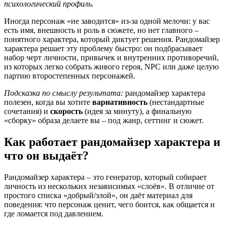
психологический профиль.
Иногда персонаж «не заводится» из‑за одной мелочи: у вас
есть имя, внешность и роль в сюжете, но нет главного –
понятного характера, который диктует решения. Рандомайзер
характера решает эту проблему быстро: он подбрасывает
набор черт личности, привычек и внутренних противоречий,
из которых легко собрать живого героя, NPC или даже целую
партию второстепенных персонажей.
Подсказка по смыслу результата:
рандомайзер характера
полезен, когда вы хотите
вариативность
(нестандартные
сочетания) и
скорость
(идея за минуту), а финальную
«сборку» образа делаете вы – под жанр, сеттинг и сюжет.
Как работает рандомайзер характера и
что он выдаёт?
Рандомайзер характера – это генератор, который собирает
личность из нескольких независимых «слоёв». В отличие от
простого списка «добрый/злой», он даёт материал для
поведения: что персонаж ценит, чего боится, как общается и
где ломается под давлением.