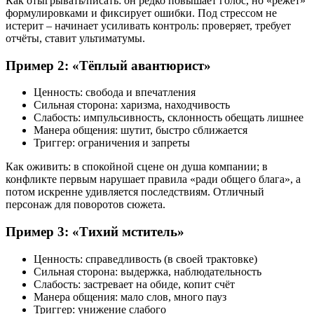
Как отыгрывать/писать: он редко повышает голос, но «режет»
формулировками и фиксирует ошибки. Под стрессом не
истерит – начинает усиливать контроль: проверяет, требует
отчёты, ставит ультиматумы.
Пример 2: «Тёплый авантюрист»
Ценность: свобода и впечатления
Сильная сторона: харизма, находчивость
Слабость: импульсивность, склонность обещать лишнее
Манера общения: шутит, быстро сближается
Триггер: ограничения и запреты
Как оживить: в спокойной сцене он душа компании; в
конфликте первым нарушает правила «ради общего блага», а
потом искренне удивляется последствиям. Отличный
персонаж для поворотов сюжета.
Пример 3: «Тихий мститель»
Ценность: справедливость (в своей трактовке)
Сильная сторона: выдержка, наблюдательность
Слабость: застревает на обиде, копит счёт
Манера общения: мало слов, много пауз
Триггер: унижение слабого