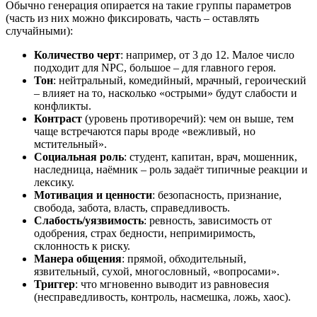
Обычно генерация опирается на такие группы параметров
(часть из них можно фиксировать, часть – оставлять
случайными):
Количество черт
: например, от 3 до 12. Малое число
подходит для NPC, большое – для главного героя.
Тон
: нейтральный, комедийный, мрачный, героический
– влияет на то, насколько «острыми» будут слабости и
конфликты.
Контраст
(уровень противоречий): чем он выше, тем
чаще встречаются пары вроде «вежливый, но
мстительный».
Социальная роль
: студент, капитан, врач, мошенник,
наследница, наёмник – роль задаёт типичные реакции и
лексику.
Мотивация и ценности
: безопасность, признание,
свобода, забота, власть, справедливость.
Слабость/уязвимость
: ревность, зависимость от
одобрения, страх бедности, непримиримость,
склонность к риску.
Манера общения
: прямой, обходительный,
язвительный, сухой, многословный, «вопросами».
Триггер
: что мгновенно выводит из равновесия
(несправедливость, контроль, насмешка, ложь, хаос).