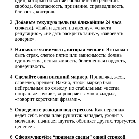
один, который объясняет большинство решений:
свобода, безопасность, признание, справедливость,
близость, контроль.
Добавьте текущую цель (на ближайшие 24 часа
сюжета).
«Найти деньги на аренду», «спасти
репутацию», «не дать раскрыть тайну», «завоевать
доверие».
Назначьте уязвимость, которая мешает.
Это может
быть страх, слепое пятно или зависимость: боязнь
одиночества, вспыльчивость, болезненная гордость,
доверчивость.
Сделайте один внешний маркер.
Привычка, жест,
словечко, предмет. Важно, чтобы маркер был
нейтральным по смыслу, но стабильным: «всегда
поправляет рукав», «проверяет замок дважды»,
«говорит короткими фразами».
Определите реакцию под стрессом.
Как персонаж
ведёт себя, когда план рушится: нападает, уходит в
молчание, начинает шутить, обвиняет других, торгуется,
цепенеет.
Сформулируйте “правило сцены” одной строкой.