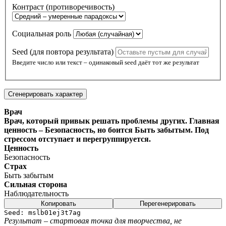
Контраст (противоречивость)
Социальная роль
Seed (для повтора результата)
Введите число или текст – одинаковый seed даёт тот же результат
Сгенерировать характер
Врач
Врач, который привык решать проблемы других. Главная
ценность – Безопасность, но боится Быть забытым. Под
стрессом отступает и перегруппируется.
Ценность
Безопасность
Страх
Быть забытым
Сильная сторона
Наблюдательность
Копировать
Перегенерировать
Seed:
mslb01ej3t7ag
Результат – стартовая точка для творчества, не