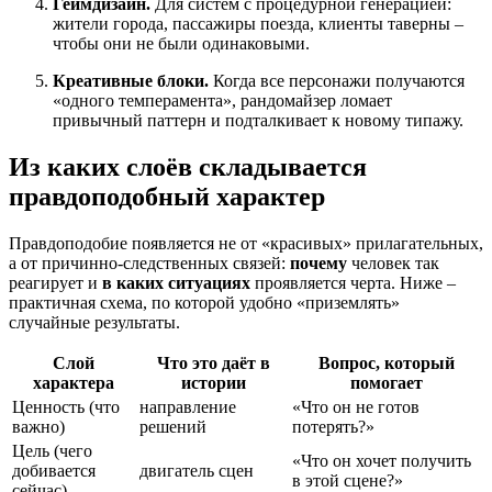
Геймдизайн.
Для систем с процедурной генерацией:
жители города, пассажиры поезда, клиенты таверны –
чтобы они не были одинаковыми.
Креативные блоки.
Когда все персонажи получаются
«одного темперамента», рандомайзер ломает
привычный паттерн и подталкивает к новому типажу.
Из каких слоёв складывается
правдоподобный характер
Правдоподобие появляется не от «красивых» прилагательных,
а от причинно‑следственных связей:
почему
человек так
реагирует и
в каких ситуациях
проявляется черта. Ниже –
практичная схема, по которой удобно «приземлять»
случайные результаты.
Слой
Что это даёт в
Вопрос, который
характера
истории
помогает
Ценность (что
направление
«Что он не готов
важно)
решений
потерять?»
Цель (чего
«Что он хочет получить
добивается
двигатель сцен
в этой сцене?»
сейчас)