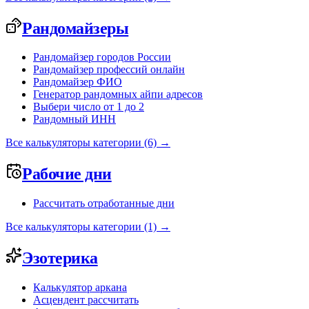
Рандомайзеры
Рандомайзер городов России
Рандомайзер профессий онлайн
Рандомайзер ФИО
Генератор рандомных айпи адресов
Выбери число от 1 до 2
Рандомный ИНН
Все калькуляторы категории (6) →
Рабочие дни
Рассчитать отработанные дни
Все калькуляторы категории (1) →
Эзотерика
Калькулятор аркана
Асцендент рассчитать