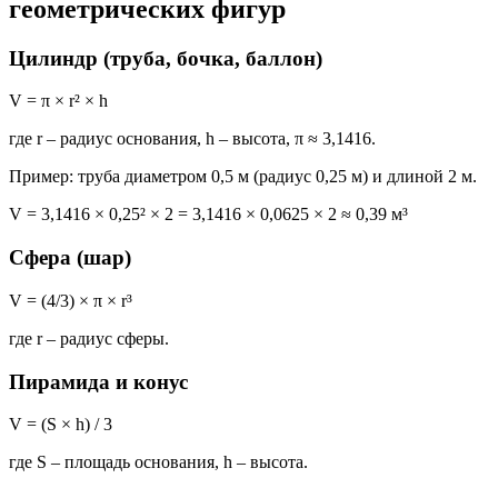
геометрических фигур
Цилиндр (труба, бочка, баллон)
V = π × r² × h
где r – радиус основания, h – высота, π ≈ 3,1416.
Пример: труба диаметром 0,5 м (радиус 0,25 м) и длиной 2 м.
V = 3,1416 × 0,25² × 2 = 3,1416 × 0,0625 × 2 ≈ 0,39 м³
Сфера (шар)
V = (4/3) × π × r³
где r – радиус сферы.
Пирамида и конус
V = (S × h) / 3
где S – площадь основания, h – высота.