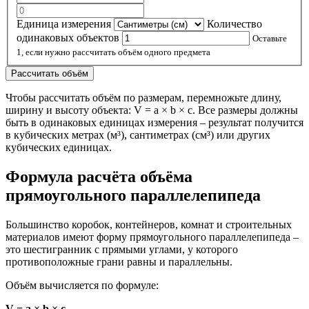
Единица измерения
Количество
одинаковых объектов
Оставьте
1, если нужно рассчитать объём одного предмета
Рассчитать объём
Чтобы рассчитать объём по размерам, перемножьте длину,
ширину и высоту объекта: V = a × b × c. Все размеры должны
быть в одинаковых единицах измерения – результат получится
в кубических метрах (м³), сантиметрах (см³) или других
кубических единицах.
Формула расчёта объёма
прямоугольного параллелепипеда
Большинство коробок, контейнеров, комнат и строительных
материалов имеют форму прямоугольного параллелепипеда –
это шестигранник с прямыми углами, у которого
противоположные грани равны и параллельны.
Объём вычисляется по формуле:
V = a × b × c