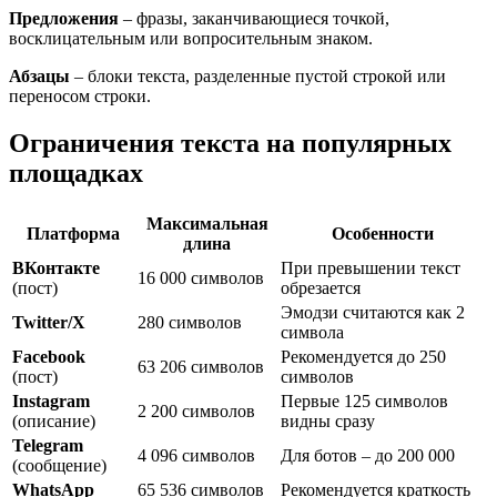
Предложения
– фразы, заканчивающиеся точкой,
восклицательным или вопросительным знаком.
Абзацы
– блоки текста, разделенные пустой строкой или
переносом строки.
Ограничения текста на популярных
площадках
Максимальная
Платформа
Особенности
длина
ВКонтакте
При превышении текст
16 000 символов
(пост)
обрезается
Эмодзи считаются как 2
Twitter/X
280 символов
символа
Facebook
Рекомендуется до 250
63 206 символов
(пост)
символов
Instagram
Первые 125 символов
2 200 символов
(описание)
видны сразу
Telegram
4 096 символов
Для ботов – до 200 000
(сообщение)
WhatsApp
65 536 символов
Рекомендуется краткость