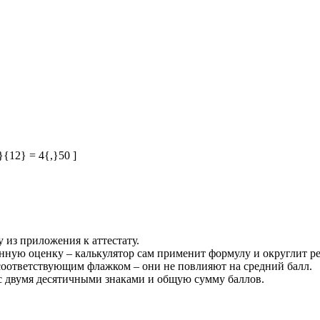
4}{12} = 4{,}50 ]
 из приложения к аттестату.
ную оценку – калькулятор сам применит формулу и округлит рез
 соответствующим флажком – они не повлияют на средний балл.
 с двумя десятичными знаками и общую сумму баллов.