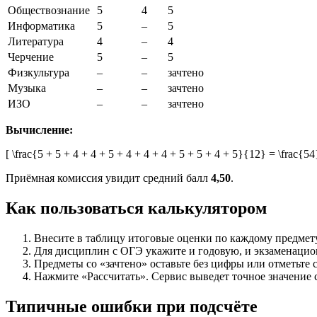
Обществознание
5
4
5
Информатика
5
–
5
Литература
4
–
4
Черчение
5
–
5
Физкультура
–
–
зачтено
Музыка
–
–
зачтено
ИЗО
–
–
зачтено
Вычисление:
[ \frac{5 + 5 + 4 + 4 + 5 + 4 + 4 + 4 + 5 + 5 + 4 + 5}{12} = \frac{5
Приёмная комиссия увидит средний балл
4,50
.
Как пользоваться калькулятором
Внесите в таблицу итоговые оценки по каждому предмету
Для дисциплин с ОГЭ укажите и годовую, и экзаменацион
Предметы со «зачтено» оставьте без цифры или отметьте
Нажмите «Рассчитать». Сервис выведет точное значение
Типичные ошибки при подсчёте