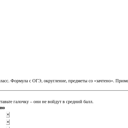
 класс. Формула с ОГЭ, округление, предметы со «зачтено». При
Укажите предметы и оценки. Для предметов со «зачтено» поставьте галочку – они не войдут в средний балл.
ено
×
×