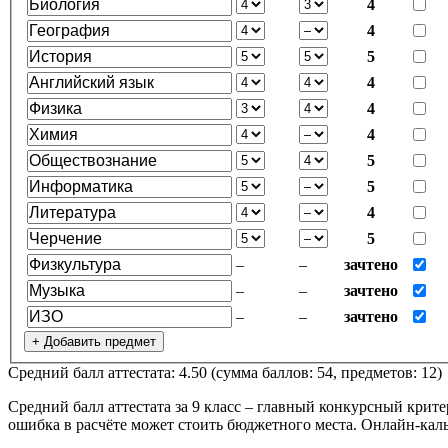
4
4
5
4
4
4
5
5
4
5
–
–
зачтено
–
–
зачтено
–
–
зачтено
+ Добавить предмет
Средний балл аттестата: 4.50 (сумма баллов: 54, предметов: 12)
Средний балл аттестата за 9 класс – главный конкурсный крит
ошибка в расчёте может стоить бюджетного места. Онлайн-кальк