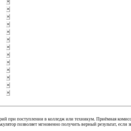
×
×
×
×
×
×
×
×
×
×
×
×
×
ерий при поступлении в колледж или техникум. Приёмная комисс
улятор позволяет мгновенно получить верный результат, если зн