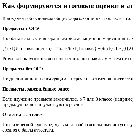
Как формируются итоговые оценки в ат
В документ об основном общем образовании выставляются тольк
Предметы с ОГЭ
По обязательным и выбранным экзаменационным дисциплинам ит
[ \text{Итоговая оценка} = \frac{\text{Годовая} + \text{ОГЭ}}{2}
Результат округляется до целого числа по правилам математики. 
Предметы без ОГЭ
По дисциплинам, не входящим в перечень экзаменов, в аттестат 
Предметы, завершённые ранее
Если изучение предмета закончилось в 7 или 8 классе (наприме
предыдущих лет не участвуют в расчёте.
Отметка «зачтено»
По физической культуре, музыке и изобразительному искусству
среднего балла аттестата.