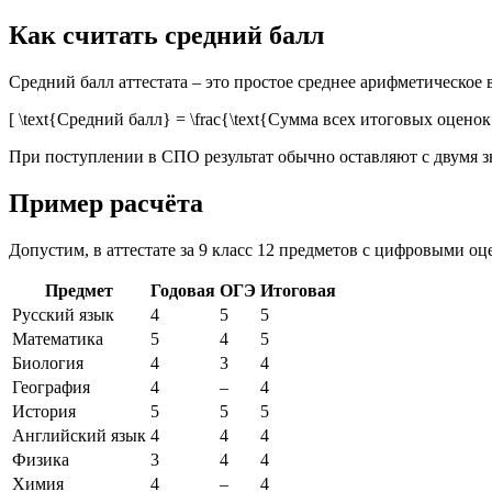
Как считать средний балл
Средний балл аттестата – это простое среднее арифметическое
[ \text{Средний балл} = \frac{\text{Сумма всех итоговых оцено
При поступлении в СПО результат обычно оставляют с двумя зн
Пример расчёта
Допустим, в аттестате за 9 класс 12 предметов с цифровыми оц
Предмет
Годовая
ОГЭ
Итоговая
Русский язык
4
5
5
Математика
5
4
5
Биология
4
3
4
География
4
–
4
История
5
5
5
Английский язык
4
4
4
Физика
3
4
4
Химия
4
–
4