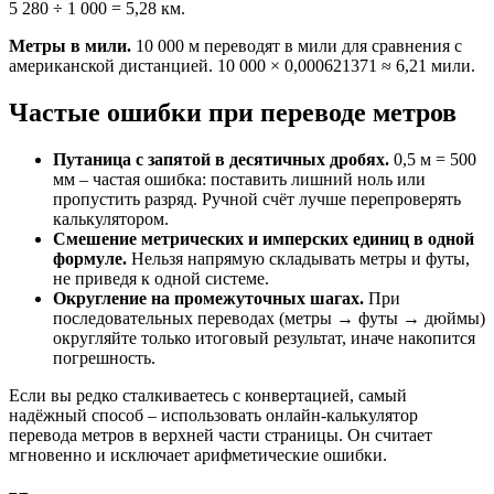
5 280 ÷ 1 000 = 5,28 км.
Метры в мили.
10 000 м переводят в мили для сравнения с
американской дистанцией. 10 000 × 0,000621371 ≈ 6,21 мили.
Частые ошибки при переводе метров
Путаница с запятой в десятичных дробях.
0,5 м = 500
мм – частая ошибка: поставить лишний ноль или
пропустить разряд. Ручной счёт лучше перепроверять
калькулятором.
Смешение метрических и имперских единиц в одной
формуле.
Нельзя напрямую складывать метры и футы,
не приведя к одной системе.
Округление на промежуточных шагах.
При
последовательных переводах (метры → футы → дюймы)
округляйте только итоговый результат, иначе накопится
погрешность.
Если вы редко сталкиваетесь с конвертацией, самый
надёжный способ – использовать онлайн-калькулятор
перевода метров в верхней части страницы. Он считает
мгновенно и исключает арифметические ошибки.