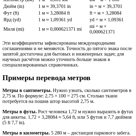
Дюйм (in)
1 м ≈ 39,3701 in
in = м × 39,3701
Фут (ft)
1 м ≈ 3,28084 ft
ft = м × 3,28084
Ярд (yd)
1 м ≈ 1,09361 yd
yd = м × 1,09361
mi = м ×
Миля (mi)
1 м ≈ 0,000621371 mi
0,000621371
Эти коэффициенты зафиксированы международными
соглашениями и не меняются. Точность до пятого знака после
запятой достаточна для бытовых и инженерных задач; для
научных расчётов можно уточнить больше знаков в
специализированных справочниках.
Примеры перевода метров
Метры в сантиметры.
Нужно узнать, сколько сантиметров в
2,75 м. По формуле: 2,75 × 100 = 275 см. Столько ткани
потребуется на пошив штор высотой 2,75 м.
Метры в футы.
Рост человека 1,72 м нужно выразить в футах
для анкеты. 1,72 × 3,28084 ≈ 5,64 ft, или 5 футов и 7,7 дюймов
(5 ft 7,7 in).
Метры в километры.
5 280 м – дистанция паркового забега.