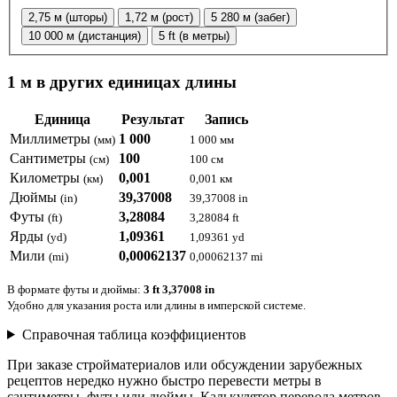
2,75 м (шторы)
1,72 м (рост)
5 280 м (забег)
10 000 м (дистанция)
5 ft (в метры)
1 м в других единицах длины
Единица
Результат
Запись
Миллиметры
1 000
(мм)
1 000 мм
Сантиметры
100
(см)
100 см
Километры
0,001
(км)
0,001 км
Дюймы
39,37008
(in)
39,37008 in
Футы
3,28084
(ft)
3,28084 ft
Ярды
1,09361
(yd)
1,09361 yd
Мили
0,00062137
(mi)
0,00062137 mi
В формате футы и дюймы:
3 ft 3,37008 in
Удобно для указания роста или длины в имперской системе.
Справочная таблица коэффициентов
При заказе стройматериалов или обсуждении зарубежных
рецептов нередко нужно быстро перевести метры в
сантиметры, футы или дюймы. Калькулятор перевода метров