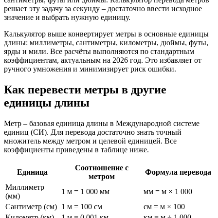
решает эту задачу за секунду – достаточно ввести исходное
значение и выбрать нужную единицу.
Калькулятор выше конвертирует метры в основные единицы
длины: миллиметры, сантиметры, километры, дюймы, футы,
ярды и мили. Все расчёты выполняются по стандартным
коэффициентам, актуальным на 2026 год. Это избавляет от
ручного умножения и минимизирует риск ошибки.
Как перевести метры в другие
единицы длины
Метр – базовая единица длины в Международной системе
единиц (СИ). Для перевода достаточно знать точный
множитель между метром и целевой единицей. Все
коэффициенты приведены в таблице ниже.
Соотношение с
Единица
Формула перевода
метром
Миллиметр
1 м = 1 000 мм
мм = м × 1 000
(мм)
Сантиметр (см)
1 м = 100 см
см = м × 100
Километр (км)
1 м = 0,001 км
км = м ÷ 1 000