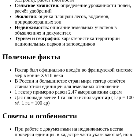
Сельское хозяйство
: определение урожайности полей,
расчёт удобрений
Экология
: оценка площади лесов, водоёмов,
природоохранных зон
Недвижимость
: описание земельных участков в
объявлениях и документах
Туризм и география
: характеристика территорий
национальных парков и заповедников
Полезные факты
Гектар был официально введён во французской системе
мер в конце XVIII века
В России и большинстве стран мира гектар остаётся
стандартной единицей для земельных отношений
1 гектар примерно равен 2,47 американским акрам
Для площади менее 1 га часто используют
ар
(1 ар = 100
м², 1 га = 100 ар)
Советы и особенности
При работе с документами на недвижимость всегда
проверяй единицы: в кадастре часто указывают м², но в