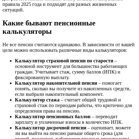
правила 2025 года и подходят для разных жизненных
ситуаций.
Какие бывают пенсионные
калькуляторы
Не все пенсии считаются одинаково. В зависимости от вашей
цели можно использовать различные виды калькуляторов:
Калькулятор страховой пенсии по старости
–
основной инструмент для большинства работающих
граждан. Учитывает стаж, сумму баллов (ИПК) и
фиксированную выплату.
Калькулятор накопительной пенсии
– помогает
понять, сколько вы получите из накопленных средств,
если выбрали накопительный компонент.
Калькулятор стажа
– считает общий трудовой и
страховой стаж по периодам работы, что критично для
определения права на пенсию.
Калькулятор пенсионных баллов
– переводит
зарплату и уплаченные взносы в количество ИПК.
Калькулятор досрочной пенсии
– оценивает, можете
ли вы выйти на пенсию раньше общего срока (для
врачей, педагогов, работников вредных производств).