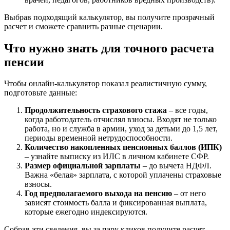
Выбрав подходящий калькулятор, вы получите прозрачный
расчет и сможете сравнить разные сценарии.
Что нужно знать для точного расчета
пенсии
Чтобы онлайн-калькулятор показал реалистичную сумму,
подготовьте данные:
Продолжительность страхового стажа
– все годы,
когда работодатель отчислял взносы. Входят не только
работа, но и служба в армии, уход за детьми до 1,5 лет,
периоды временной нетрудоспособности.
Количество накопленных пенсионных баллов (ИПК)
– узнайте выписку из ИЛС в личном кабинете СФР.
Размер официальной зарплаты
– до вычета НДФЛ.
Важна «белая» зарплата, с которой уплачены страховые
взносы.
Год предполагаемого выхода на пенсию
– от него
зависят стоимость балла и фиксированная выплата,
которые ежегодно индексируются.
Собрав эти сведения, вы за пару кликов получите расчет,