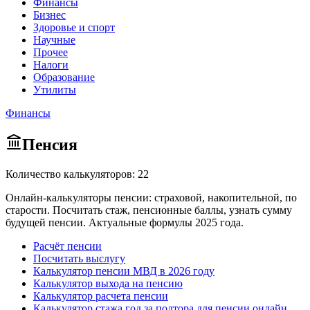
Финансы
Бизнес
Здоровье и спорт
Научные
Прочее
Налоги
Образование
Утилиты
Финансы
Пенсия
Количество калькуляторов: 22
Онлайн-калькуляторы пенсии: страховой, накопительной, по
старости. Посчитать стаж, пенсионные баллы, узнать сумму
будущей пенсии. Актуальные формулы 2025 года.
Расчёт пенсии
Посчитать выслугу
Калькулятор пенсии МВД в 2026 году
Калькулятор выхода на пенсию
Калькулятор расчета пенсии
Калькулятор стажа год за полтора для пенсии онлайн