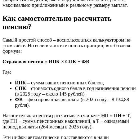
максимально приближенный к реальному размеру выплат.
Как самостоятельно рассчитать
пенсию?
Самый простой способ – воспользоваться калькулятором на
этом сайте. Но если вы хотите понять принцип, вот базовая
формула:
Страховая пенсия = ИПК × СПК + ФВ
Где:
ИПК
– сумма ваших пенсионных баллов,
СПК
– стоимость одного балла в год назначения пенсии
(в 2025 году – около 145 рублей),
ФВ
– фиксированная выплата (в 2025 году – 8 134,88
рубля).
Накопительная пенсия рассчитывается иначе:
НП = ПН ÷ Т
,
где ПН – сумма пенсионных накоплений, а Т – ожидаемый
период выплаты (264 месяца в 2025 году).
Эти цифры автоматически подставляются в наши