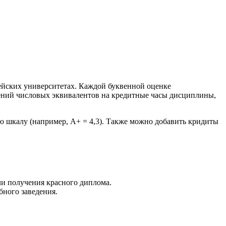
пейских университетах. Каждой буквенной оценке
ведений числовых эквивалентов на кредитные часы дисциплины,
ю шкалу (например, A+ = 4,3). Также можно добавить кридиты
ли получения красного диплома.
бного заведения.