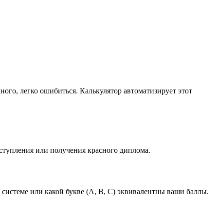
ного, легко ошибиться. Калькулятор автоматизирует этот
оступления или получения красного диплома.
 системе или какой букве (A, B, C) эквивалентны ваши баллы.