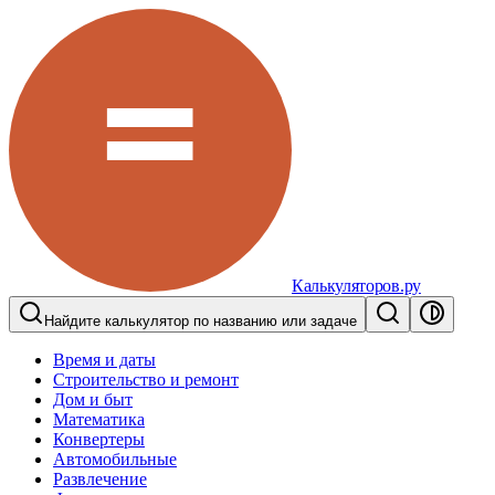
Калькуляторов.ру
Найдите калькулятор по названию или задаче
Время и даты
Строительство и ремонт
Дом и быт
Математика
Конвертеры
Автомобильные
Развлечение