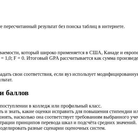
е пересчитанный результат без поиска таблиц в интернете.
певаемости, который широко применяется в США, Канаде и евро
; D = 1,0; F = 0. Итоговый GPA рассчитывается как сумма произ
адать свои соответствия, если вуз использует модифицированну
льтат.
и баллов
и поступлении в колледж или профильный класс.
ь и знать, какие оценки исправить для повышения стипендии и
онять, насколько она соответствует требованиям выбранного уче
трации принципов перевода шкал и подсчёта средних значений.
оделировать разные сценарии оценочных систем.