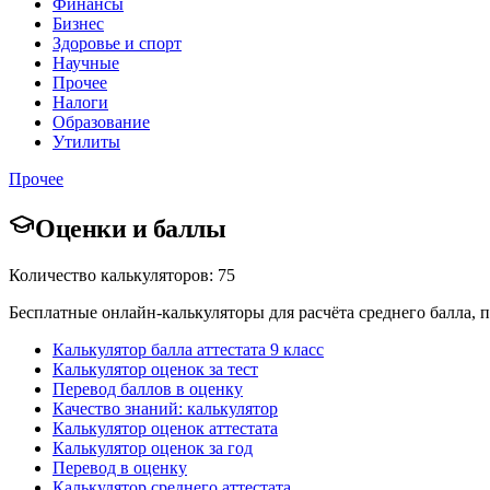
Финансы
Бизнес
Здоровье и спорт
Научные
Прочее
Налоги
Образование
Утилиты
Прочее
Оценки и баллы
Количество калькуляторов: 75
Бесплатные онлайн-калькуляторы для расчёта среднего балла, 
Калькулятор балла аттестата 9 класс
Калькулятор оценок за тест
Перевод баллов в оценку
Качество знаний: калькулятор
Калькулятор оценок аттестата
Калькулятор оценок за год
Перевод в оценку
Калькулятор среднего аттестата