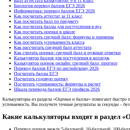
Балл аттестата калькулятор: 9 и 11 класс
Биология перевод баллов ЕГЭ 2026
Информатика: перевод баллов ЕГЭ 2026
Как посчитать аттестат за 11 класс
Как посчитать балл по предмету
Как посчитать баллы для поступления в вуз
Как посчитать оценки в школе
Как посчитать средний балл: формулы и примеры
Как посчитать успеваемость класса
Как рассчитать средний балл аттестата
Как считать оценки: средний балл и нужные отметки
Калькулятор баллов для поступления в колледж
Калькулятор оценок онлайн: средний балл, прогноз
Перевод баллов ЕГЭ по английскому 2026
Посчитать баллы ЕГЭ
Посчитать годовую оценку
Посчитать успеваемость: формулы и расчет
Шкала перевода баллов ЕГЭ профиль 2026
Калькуляторы из раздела «Оценки и баллы» помогают быстро п
успеваемость. Вы получите точные результаты за секунды – без
Какие калькуляторы входят в раздел «
Перевод оценок между 5-балльной, 10-балльной, 100-бал