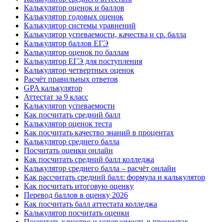
Калькулятор оценок и баллов
Калькулятор годовых оценок
Калькулятор системы уравнений
Калькулятор успеваемости, качества и ср. балла
Калькулятор баллов ЕГЭ
Калькулятор оценок по баллам
Калькулятор ЕГЭ для поступления
Калькулятор четвертных оценок
Расчёт правильных ответов
GPA калькулятор
Аттестат за 9 класс
Калькулятор успеваемости
Как посчитать средний балл
Калькулятор оценок теста
Как посчитать качество знаний в процентах
Калькулятор среднего балла
Посчитать оценки онлайн
Как посчитать средний балл колледжа
Калькулятор среднего балла – расчёт онлайн
Как рассчитать средний балл: формула и калькулятор
Как посчитать итоговую оценку
Перевод баллов в оценку 2026
Как посчитать балл аттестата колледжа
Калькулятор посчитать оценки
Посчитать качество и успеваемость в процентах