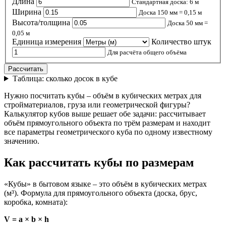
Длина
Стандартная доска: 6 м
Ширина
Доска 150 мм = 0,15 м
Высота/толщина
Доска 50 мм =
0,05 м
Единица измерения
Количество штук
Для расчёта общего объёма
Рассчитать
Таблица: сколько досок в кубе
Нужно посчитать кубы – объём в кубических метрах для
стройматериалов, груза или геометрической фигуры?
Калькулятор кубов выше решает обе задачи: рассчитывает
объём прямоугольного объекта по трём размерам и находит
все параметры геометрического куба по одному известному
значению.
Как рассчитать кубы по размерам
«Кубы» в бытовом языке – это объём в кубических метрах
(м³). Формула для прямоугольного объекта (доска, брус,
коробка, комната):
V = a × b × h