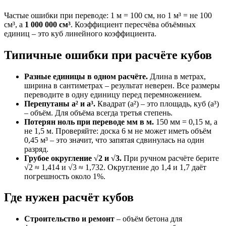
Частые ошибки при переводе: 1 м = 100 см, но 1 м³ = не 100
см³, а
1 000 000 см³
. Коэффициент пересчёва объёмных
единиц – это куб линейного коэффициента.
Типичные ошибки при расчёте кубов
Разные единицы в одном расчёте.
Длина в метрах,
ширина в сантиметрах – результат неверен. Все размеры
переводите в одну единицу перед перемножением.
Перепутаны a² и a³.
Квадрат (a²) – это площадь, куб (a³)
– объём. Для объёма всегда третья степень.
Потерян ноль при переводе мм в м.
150 мм = 0,15 м, а
не 1,5 м. Проверяйте: доска 6 м не может иметь объём
0,45 м³ – это значит, что запятая сдвинулась на один
разряд.
Грубое округление √2 и √3.
При ручном расчёте берите
√2 ≈ 1,414 и √3 ≈ 1,732. Округление до 1,4 и 1,7 даёт
погрешность около 1%.
Где нужен расчёт кубов
Строительство и ремонт
– объём бетона для