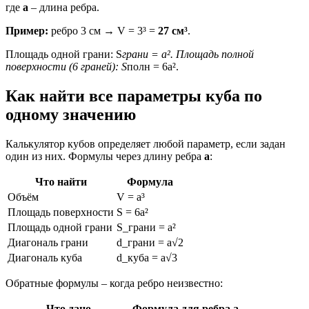
где
a
– длина ребра.
Пример:
ребро 3 см → V = 3³ =
27 см³
.
Площадь одной грани: S
грани = a². Площадь полной
поверхности (6 граней): S
полн = 6a².
Как найти все параметры куба по
одному значению
Калькулятор кубов определяет любой параметр, если задан
один из них. Формулы через длину ребра
a
:
Что найти
Формула
Объём
V = a³
Площадь поверхности
S = 6a²
Площадь одной грани
S_грани = a²
Диагональ грани
d_грани = a√2
Диагональ куба
d_куба = a√3
Обратные формулы – когда ребро неизвестно:
Что дано
Формула для ребра a