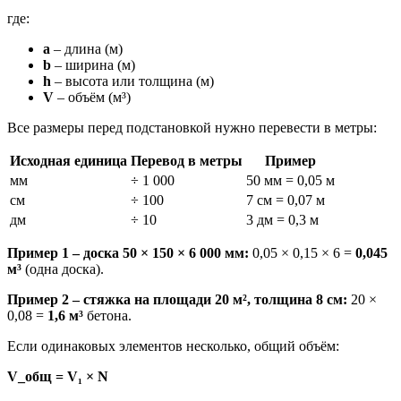
где:
a
– длина (м)
b
– ширина (м)
h
– высота или толщина (м)
V
– объём (м³)
Все размеры перед подстановкой нужно перевести в метры:
Исходная единица
Перевод в метры
Пример
мм
÷ 1 000
50 мм = 0,05 м
см
÷ 100
7 см = 0,07 м
дм
÷ 10
3 дм = 0,3 м
Пример 1 – доска 50 × 150 × 6 000 мм:
0,05 × 0,15 × 6 =
0,045
м³
(одна доска).
Пример 2 – стяжка на площади 20 м², толщина 8 см:
20 ×
0,08 =
1,6 м³
бетона.
Если одинаковых элементов несколько, общий объём:
V_общ = V₁ × N