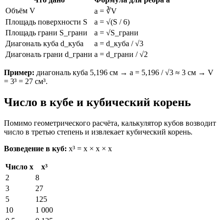
Объём V
a = ∛V
Площадь поверхности S
a = √(S / 6)
Площадь грани S_грани
a = √S_грани
Диагональ куба d_куба
a = d_куба / √3
Диагональ грани d_грани
a = d_грани / √2
Пример:
диагональ куба 5,196 см → a = 5,196 / √3 ≈ 3 см → V
= 3³ = 27 см³.
Число в кубе и кубический корень
Помимо геометрического расчёта, калькулятор кубов возводит
число в третью степень и извлекает кубический корень.
Возведение в куб:
x³ = x × x × x
Число x
x³
2
8
3
27
5
125
10
1 000