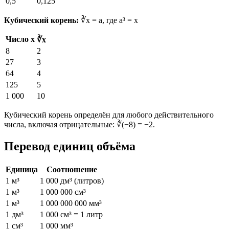
0,5
0,125
Кубический корень:
∛x = a, где a³ = x
Число x
∛x
8
2
27
3
64
4
125
5
1 000
10
Кубический корень определён для любого действительного
числа, включая отрицательные: ∛(−8) = −2.
Перевод единиц объёма
Единица
Соотношение
1 м³
1 000 дм³ (литров)
1 м³
1 000 000 см³
1 м³
1 000 000 000 мм³
1 дм³
1 000 см³ = 1 литр
1 см³
1 000 мм³