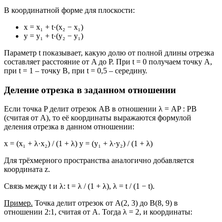
В координатной форме для плоскости:
x = x₁ + t·(x₂ − x₁)
y = y₁ + t·(y₂ − y₁)
Параметр t показывает, какую долю от полной длины отрезка
составляет расстояние от A до P. При t = 0 получаем точку A,
при t = 1 – точку B, при t = 0,5 – середину.
Деление отрезка в заданном отношении
Если точка P делит отрезок AB в отношении λ = AP : PB
(считая от A), то её координаты выражаются формулой
деления отрезка в данном отношении:
x = (x₁ + λ·x₂) / (1 + λ) y = (y₁ + λ·y₂) / (1 + λ)
Для трёхмерного пространства аналогично добавляется
координата z.
Связь между t и λ: t = λ / (1 + λ), λ = t / (1 − t).
Пример.
Точка делит отрезок от A(2, 3) до B(8, 9) в
отношении 2:1, считая от A. Тогда λ = 2, и координаты: