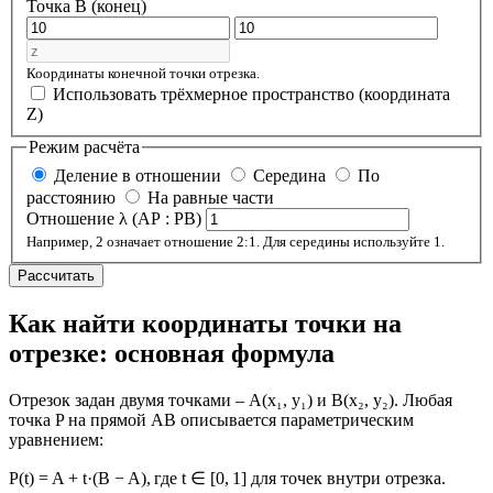
Точка B (конец)
Координаты конечной точки отрезка.
Использовать трёхмерное пространство (координата
Z)
Режим расчёта
Деление в отношении
Середина
По
расстоянию
На равные части
Отношение λ (AP : PB)
Например, 2 означает отношение 2:1. Для середины используйте 1.
Рассчитать
Как найти координаты точки на
отрезке: основная формула
Отрезок задан двумя точками – A(x₁, y₁) и B(x₂, y₂). Любая
точка P на прямой AB описывается параметрическим
уравнением:
P(t) = A + t·(B − A), где t ∈ [0, 1] для точек внутри отрезка.