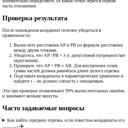
Внимательно определяйте, от какой точки берётся первая
часть отношения.
Проверка результата
После нахождения координат полезно убедиться в
правильности:
Вычислите расстояния AP и PB по формуле расстояния
между двумя точками.
Убедитесь, что AP / PB = λ (с допустимой погрешностью
округления).
Проверьте, что AP + PB ≈ AB. Для внутренних точек
сумма частей должна равняться длине целого отрезка.
Подставьте координаты в параметрическое уравнение и
найдите t – он должен совпасть с ожидаемым.
Эти три проверки отлавливают 99% вычислительных ошибок
и занимают меньше минуты.
Часто задаваемые вопросы
Как найти середину отрезка, если известны координаты его