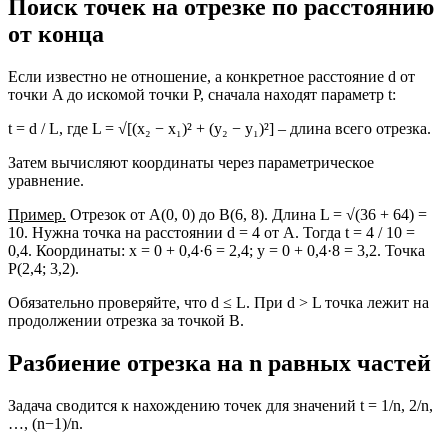
Поиск точек на отрезке по расстоянию
от конца
Если известно не отношение, а конкретное расстояние d от
точки A до искомой точки P, сначала находят параметр t:
t = d / L, где L = √[(x₂ − x₁)² + (y₂ − y₁)²] – длина всего отрезка.
Затем вычисляют координаты через параметрическое
уравнение.
Пример.
Отрезок от A(0, 0) до B(6, 8). Длина L = √(36 + 64) =
10. Нужна точка на расстоянии d = 4 от A. Тогда t = 4 / 10 =
0,4. Координаты: x = 0 + 0,4·6 = 2,4; y = 0 + 0,4·8 = 3,2. Точка
P(2,4; 3,2).
Обязательно проверяйте, что d ≤ L. При d > L точка лежит на
продолжении отрезка за точкой B.
Разбиение отрезка на n равных частей
Задача сводится к нахождению точек для значений t = 1/n, 2/n,
…, (n−1)/n.