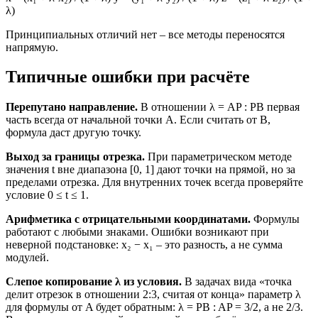
λ)
Принципиальных отличий нет – все методы переносятся
напрямую.
Типичные ошибки при расчёте
Перепутано направление.
В отношении λ = AP : PB первая
часть всегда от начальной точки A. Если считать от B,
формула даст другую точку.
Выход за границы отрезка.
При параметрическом методе
значения t вне диапазона [0, 1] дают точки на прямой, но за
пределами отрезка. Для внутренних точек всегда проверяйте
условие 0 ≤ t ≤ 1.
Арифметика с отрицательными координатами.
Формулы
работают с любыми знаками. Ошибки возникают при
неверной подстановке: x₂ − x₁ – это разность, а не сумма
модулей.
Слепое копирование λ из условия.
В задачах вида «точка
делит отрезок в отношении 2:3, считая от конца» параметр λ
для формулы от A будет обратным: λ = PB : AP = 3/2, а не 2/3.