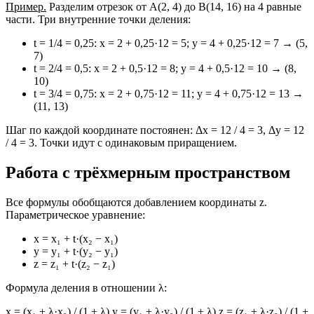
Пример.
Разделим отрезок от A(2, 4) до B(14, 16) на 4 равные
части. Три внутренние точки деления:
t = 1/4 = 0,25: x = 2 + 0,25·12 = 5; y = 4 + 0,25·12 = 7 → (5,
7)
t = 2/4 = 0,5: x = 2 + 0,5·12 = 8; y = 4 + 0,5·12 = 10 → (8,
10)
t = 3/4 = 0,75: x = 2 + 0,75·12 = 11; y = 4 + 0,75·12 = 13 →
(11, 13)
Шаг по каждой координате постоянен: Δx = 12 / 4 = 3, Δy = 12
/ 4 = 3. Точки идут с одинаковым приращением.
Работа с трёхмерным пространством
Все формулы обобщаются добавлением координаты z.
Параметрическое уравнение:
x = x₁ + t·(x₂ − x₁)
y = y₁ + t·(y₂ − y₁)
z = z₁ + t·(z₂ − z₁)
Формула деления в отношении λ:
x = (x₁ + λ·x₂) / (1 + λ) y = (y₁ + λ·y₂) / (1 + λ) z = (z₁ + λ·z₂) / (1 +