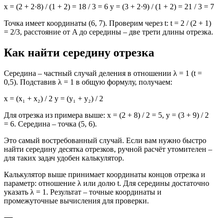
x = (2 + 2·8) / (1 + 2) = 18 / 3 = 6 y = (3 + 2·9) / (1 + 2) = 21 / 3 = 7
Точка имеет координаты (6, 7). Проверим через t: t = 2 / (2 + 1)
= 2/3, расстояние от A до середины – две трети длины отрезка.
Как найти середину отрезка
Середина – частный случай деления в отношении λ = 1 (t =
0,5). Подставив λ = 1 в общую формулу, получаем:
x = (x₁ + x₂) / 2 y = (y₁ + y₂) / 2
Для отрезка из примера выше: x = (2 + 8) / 2 = 5, y = (3 + 9) / 2
= 6. Середина – точка (5, 6).
Это самый востребованный случай. Если вам нужно быстро
найти середину десятка отрезков, ручной расчёт утомителен –
для таких задач удобен калькулятор.
Калькулятор выше принимает координаты концов отрезка и
параметр: отношение λ или долю t. Для середины достаточно
указать λ = 1. Результат – точные координаты и
промежуточные вычисления для проверки.