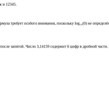
к и 12345.
рмула требует особого внимания, поскольку log₁₀(0) не определён
после запятой. Число 3,14159 содержит 6 цифр в дробной части