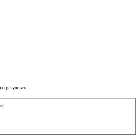
о результата.
ись через точку или запятую.