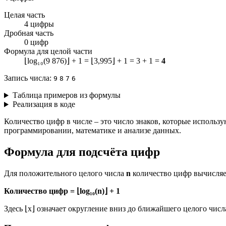
Целая часть
4 цифры
Дробная часть
0 цифр
Формула для целой части
⌊log₁₀(9 876)⌋ + 1 = ⌊3,995⌋ + 1 = 3 + 1 =
4
Запись числа:
9
8
7
6
Таблица примеров из формулы
Реализация в коде
Количество цифр в числе – это число знаков, которые использу
программировании, математике и анализе данных.
Формула для подсчёта цифр
Для положительного целого числа
n
количество цифр вычисляе
Количество цифр = ⌊log₁₀(n)⌋ + 1
Здесь ⌊x⌋ означает округление вниз до ближайшего целого числ