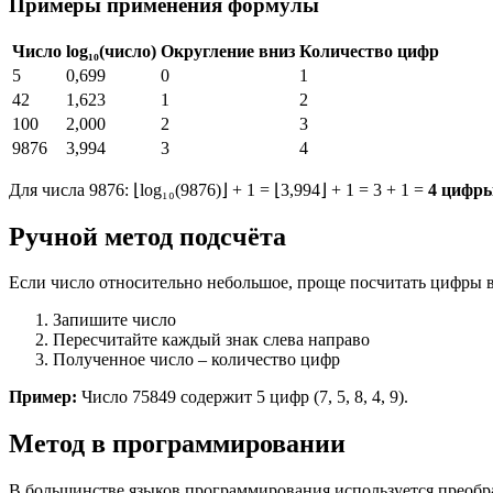
Примеры применения формулы
Число
log₁₀(число)
Округление вниз
Количество цифр
5
0,699
0
1
42
1,623
1
2
100
2,000
2
3
9876
3,994
3
4
Для числа 9876: ⌊log₁₀(9876)⌋ + 1 = ⌊3,994⌋ + 1 = 3 + 1 =
4 цифр
Ручной метод подсчёта
Если число относительно небольшое, проще посчитать цифры 
Запишите число
Пересчитайте каждый знак слева направо
Полученное число – количество цифр
Пример:
Число 75849 содержит 5 цифр (7, 5, 8, 4, 9).
Метод в программировании
В большинстве языков программирования используется преобра