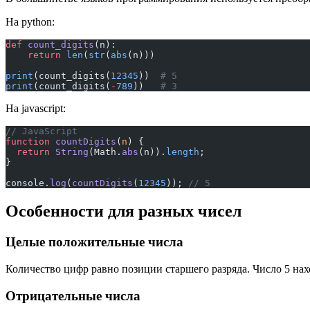
На python:
def
 count_digits
(n):
    return
 len
(
str
(
abs
(n)))
print
(count_digits(
12345
))  
# 5
print
(count_digits(
-
789
))   
# 3
На javascript:
// JavaScript
function
 countDigits
(
n
) {
  return
 String
(Math.
abs
(n)).
length
;
}
console.
log
(
countDigits
(
12345
)); 
// 5
Особенности для разных чисел
Целые положительные числа
Количество цифр равно позиции старшего разряда. Число 5 наход
Отрицательные числа