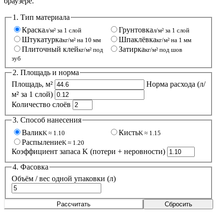
браузере.
1. Тип материала
Краска
Грунтовка
л/м² за 1 слой
л/м² за 1 слой
Штукатурка
Шпаклёвка
кг/м² на 10 мм
кг/м² на 1 мм
Плиточный клей
Затирка
кг/м² под
кг/м² под шов
зуб
2. Площадь и норма
Площадь, м²
Норма расхода
(л/
м² за 1 слой)
Количество слоёв
3. Способ нанесения
Валик
Кисть
K ≈ 1.10
K ≈ 1.15
Распыление
K ≈ 1.20
Коэффициент запаса K (потери + неровности)
4. Фасовка
Объём / вес одной упаковки
(л)
Рассчитать
Сбросить