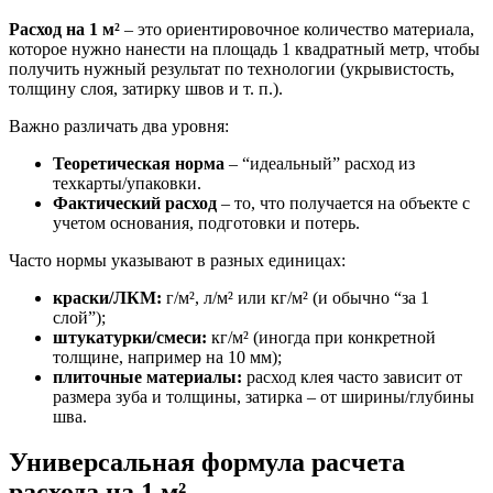
Расход на 1 м²
– это ориентировочное количество материала,
которое нужно нанести на площадь 1 квадратный метр, чтобы
получить нужный результат по технологии (укрывистость,
толщину слоя, затирку швов и т. п.).
Важно различать два уровня:
Теоретическая норма
– “идеальный” расход из
техкарты/упаковки.
Фактический расход
– то, что получается на объекте с
учетом основания, подготовки и потерь.
Часто нормы указывают в разных единицах:
краски/ЛКМ:
г/м², л/м² или кг/м² (и обычно “за 1
слой”);
штукатурки/смеси:
кг/м² (иногда при конкретной
толщине, например на 10 мм);
плиточные материалы:
расход клея часто зависит от
размера зуба и толщины, затирка – от ширины/глубины
шва.
Универсальная формула расчета
расхода на 1 м²