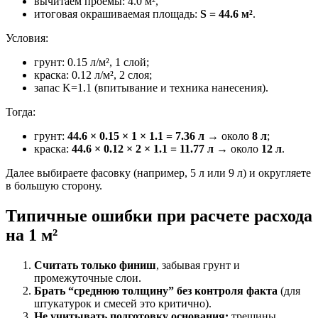
вычитаем проемы: 4.0 м²,
итоговая окрашиваемая площадь:
S = 44.6 м²
.
Условия:
грунт: 0.15 л/м², 1 слой;
краска: 0.12 л/м², 2 слоя;
запас K=1.1 (впитывание и техника нанесения).
Тогда:
грунт:
44.6 × 0.15 × 1 × 1.1 = 7.36 л
→ около
8 л
;
краска:
44.6 × 0.12 × 2 × 1.1 = 11.77 л
→ около
12 л
.
Далее выбираете фасовку (например, 5 л или 9 л) и округляете
в большую сторону.
Типичные ошибки при расчете расхода
на 1 м²
Считать только финиш
, забывая грунт и
промежуточные слои.
Брать “среднюю толщину” без контроля факта
(для
штукатурок и смесей это критично).
Не учитывать подготовку основания:
трещины,