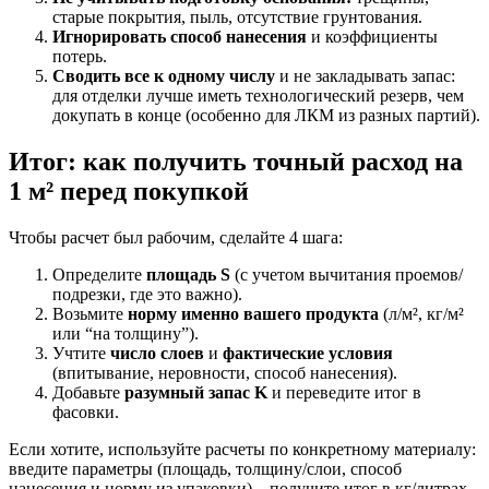
старые покрытия, пыль, отсутствие грунтования.
Игнорировать способ нанесения
и коэффициенты
потерь.
Сводить все к одному числу
и не закладывать запас:
для отделки лучше иметь технологический резерв, чем
докупать в конце (особенно для ЛКМ из разных партий).
Итог: как получить точный расход на
1 м² перед покупкой
Чтобы расчет был рабочим, сделайте 4 шага:
Определите
площадь S
(с учетом вычитания проемов/
подрезки, где это важно).
Возьмите
норму именно вашего продукта
(л/м², кг/м²
или “на толщину”).
Учтите
число слоев
и
фактические условия
(впитывание, неровности, способ нанесения).
Добавьте
разумный запас K
и переведите итог в
фасовки.
Если хотите, используйте расчеты по конкретному материалу:
введите параметры (площадь, толщину/слои, способ
нанесения и норму из упаковки) – получите итог в кг/литрах