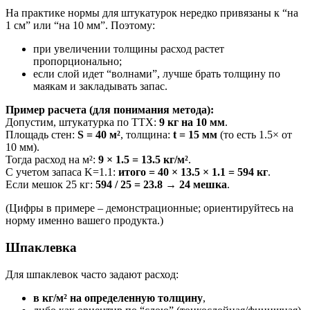
На практике нормы для штукатурок нередко привязаны к “на
1 см” или “на 10 мм”. Поэтому:
при увеличении толщины расход растет
пропорционально;
если слой идет “волнами”, лучше брать толщину по
маякам и закладывать запас.
Пример расчета (для понимания метода):
Допустим, штукатурка по ТТХ:
9 кг на 10 мм
.
Площадь стен:
S = 40 м²
, толщина:
t = 15 мм
(то есть 1.5× от
10 мм).
Тогда расход на м²:
9 × 1.5 = 13.5 кг/м²
.
С учетом запаса K=1.1:
итого = 40 × 13.5 × 1.1 = 594 кг
.
Если мешок 25 кг:
594 / 25 = 23.8 → 24 мешка
.
(Цифры в примере – демонстрационные; ориентируйтесь на
норму именно вашего продукта.)
Шпаклевка
Для шпаклевок часто задают расход:
в кг/м² на определенную толщину
,