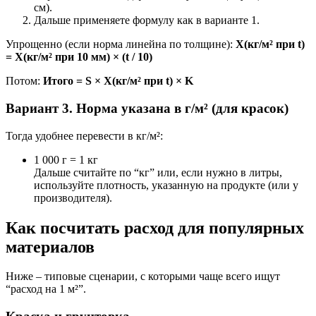
см).
Дальше применяете формулу как в варианте 1.
Упрощенно (если норма линейна по толщине):
X(кг/м² при t)
= X(кг/м² при 10 мм) × (t / 10)
Потом:
Итого = S × X(кг/м² при t) × K
Вариант 3. Норма указана в г/м² (для красок)
Тогда удобнее перевести в кг/м²:
1 000 г = 1 кг
Дальше считайте по “кг” или, если нужно в литры,
используйте плотность, указанную на продукте (или у
производителя).
Как посчитать расход для популярных
материалов
Ниже – типовые сценарии, с которыми чаще всего ищут
“расход на 1 м²”.