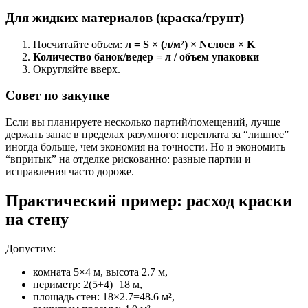
Для жидких материалов (краска/грунт)
Посчитайте объем:
л = S × (л/м²) × Nслоев × K
Количество банок/ведер = л / объем упаковки
Округляйте вверх.
Совет по закупке
Если вы планируете несколько партий/помещений, лучше
держать запас в пределах разумного: переплата за “лишнее”
иногда больше, чем экономия на точности. Но и экономить
“впритык” на отделке рискованно: разные партии и
исправления часто дороже.
Практический пример: расход краски
на стену
Допустим:
комната 5×4 м, высота 2.7 м,
периметр: 2(5+4)=18 м,
площадь стен: 18×2.7=48.6 м²,