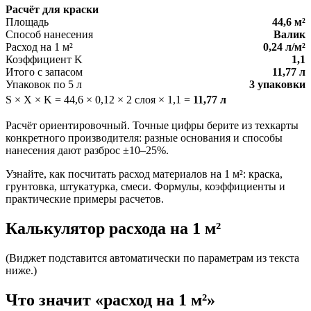
Расчёт для краски
Площадь
44,6 м²
Способ нанесения
Валик
Расход на 1 м²
0,24 л/м²
Коэффициент K
1,1
Итого с запасом
11,77 л
Упаковок по 5 л
3 упаковки
S × X × K = 44,6 × 0,12 × 2 слоя × 1,1 =
11,77 л
Расчёт ориентировочный. Точные цифры берите из техкарты
конкретного производителя: разные основания и способы
нанесения дают разброс ±10–25%.
Узнайте, как посчитать расход материалов на 1 м²: краска,
грунтовка, штукатурка, смеси. Формулы, коэффициенты и
практические примеры расчетов.
Калькулятор расхода на 1 м²
(Виджет подставится автоматически по параметрам из текста
ниже.)
Что значит «расход на 1 м²»