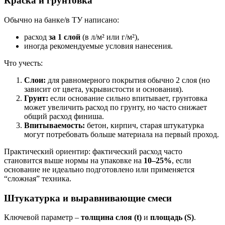
Краска и грунтовка
Обычно на банке/в ТУ написано:
расход
за 1 слой
(в л/м² или г/м²),
иногда рекомендуемые условия нанесения.
Что учесть:
Слои:
для равномерного покрытия обычно 2 слоя (но
зависит от цвета, укрывистости и основания).
Грунт:
если основание сильно впитывает, грунтовка
может увеличить расход по грунту, но часто снижает
общий расход финиша.
Впитываемость:
бетон, кирпич, старая штукатурка
могут потребовать больше материала на первый проход.
Практический ориентир: фактический расход часто
становится выше нормы на упаковке на
10–25%
, если
основание не идеально подготовлено или применяется
“сложная” техника.
Штукатурка и выравнивающие смеси
Ключевой параметр –
толщина слоя (t)
и
площадь (S)
.