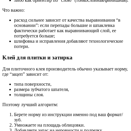
либо как ориентир по “слою” (тонкослойная/финишная).
Что важно:
расход сильнее зависит от качества выравнивания “в
основании”: если перепады большие и шпаклевка
фактически работает как выравнивающий слой, ее
потребуется больше;
шлифовка и исправления добавляют технологические
потери.
Клей для плитки и затирка
Для плиточного клея производитель обычно указывает норму,
где “зацеп” зависит от:
типа поверхности,
размера зубчатого шпателя,
толщины слоя.
Поэтому лучший алгоритм:
Берете норму из инструкции именно под ваш формат/
зуб.
Умножаете на площадь облицовки.
Добавляете запас на неровности и подрезку.