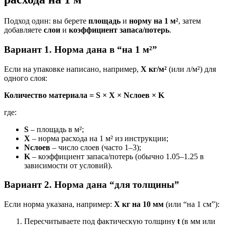
Подход один: вы берете
площадь
и
норму на 1 м²
, затем
добавляете
слои
и
коэффициент запаса/потерь
.
Вариант 1. Норма дана в “на 1 м²”
Если на упаковке написано, например,
X кг/м²
(или л/м²) для
одного слоя:
Количество материала = S × X × Nслоев × K
где:
S
– площадь в м²;
X
– норма расхода на 1 м² из инструкции;
Nслоев
– число слоев (часто 1–3);
K
– коэффициент запаса/потерь (обычно 1.05–1.25 в
зависимости от условий).
Вариант 2. Норма дана “для толщины”
Если норма указана, например:
X кг на 10 мм
(или “на 1 см”):
Пересчитываете под фактическую толщину
t
(в мм или