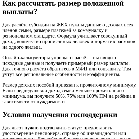
Как рассчитать размер положенной
выплаты?
Для расчёта субсидии на ЖКХ нужны данные о доходах всех
членов семьи, размере платежей за коммуналку и
региональном стандарте. Формула учитывает совокупный
доход, количество прописанных человек и норматив расходов
на одного жильца.
Онлайн-калькуляторы упрощают расчёт – вы вводите
исходные данные и получаете примерный размер выплаты.
Для точного расчёта обратитесь в МФЦ или соцзащиту. Там
учтут все региональные особенности и коэффициенты.
Размер детских пособий привязан к прожиточному минимуму.
Если среднедушевой доход семьи меньше прожиточного
минимума, вы получите 50%, 75% или 100% ПМ на ребёнка в
зависимости от нуждаемости.
Условия получения господдержки
Для льгот нужно подтвердить статус: предоставить
удостоверение пенсионера, справку об инвалидности или
многодетности. Для субсидий важен уровень дохода – он не