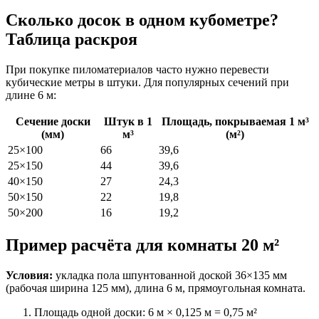
Сколько досок в одном кубометре?
Таблица раскроя
При покупке пиломатериалов часто нужно перевести
кубические метры в штуки. Для популярных сечений при
длине 6 м:
Сечение доски
Штук в 1
Площадь, покрываемая 1 м³
(мм)
м³
(м²)
25×100
66
39,6
25×150
44
39,6
40×150
27
24,3
50×150
22
19,8
50×200
16
19,2
Пример расчёта для комнаты 20 м²
Условия:
укладка пола шпунтованной доской 36×135 мм
(рабочая ширина 125 мм), длина 6 м, прямоугольная комната.
Площадь одной доски: 6 м × 0,125 м = 0,75 м²