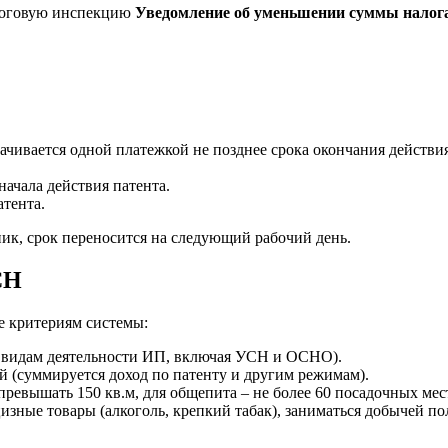
алоговую инспекцию
Уведомление об уменьшении суммы налог
ачивается одной платежкой не позднее срока окончания действия
начала действия патента.
атента.
ик, срок переносится на следующий рабочий день.
СН
те критериям системы:
м видам деятельности ИП, включая УСН и ОСНО).
 (суммируется доход по патенту и другим режимам).
ревышать 150 кв.м, для общепита – не более 60 посадочных мес
изные товары (алкоголь, крепкий табак), заниматься добычей п