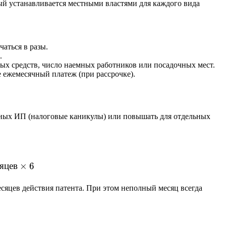
рый устанавливается местными властями для каждого вида
аться в разы.
.
ых средств, число наемных работников или посадочных мест.
е ежемесячный платеж (при рассрочке).
нных ИП (налоговые каникулы) или повышать для отдельных
 = \frac{\text{Потенциальный доход}}{12} \times \t
яцев
×
6
сяцев действия патента. При этом неполный месяц всегда