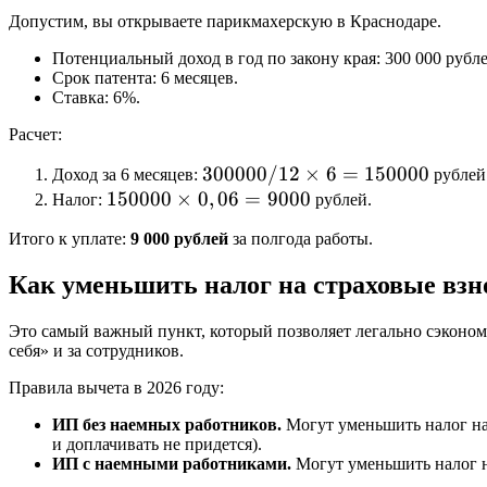
Допустим, вы открываете парикмахерскую в Краснодаре.
Потенциальный доход в год по закону края: 300 000 рубле
Срок патента: 6 месяцев.
Ставка: 6%.
Расчет:
300
300000/12
×
6
=
150000
Доход за 6 месяцев:
рублей
150
150000
×
0
000 /
,
06
=
9000
Налог:
рублей.
000
12
Итого к уплате:
9 000 рублей
за полгода работы.
\times
\times
0,06
6 =
Как уменьшить налог на страховые вз
= 9
150
000
000
Это самый важный пункт, который позволяет легально сэконо
себя» и за сотрудников.
Правила вычета в 2026 году:
ИП без наемных работников.
Могут уменьшить налог н
и доплачивать не придется).
ИП с наемными работниками.
Могут уменьшить налог н