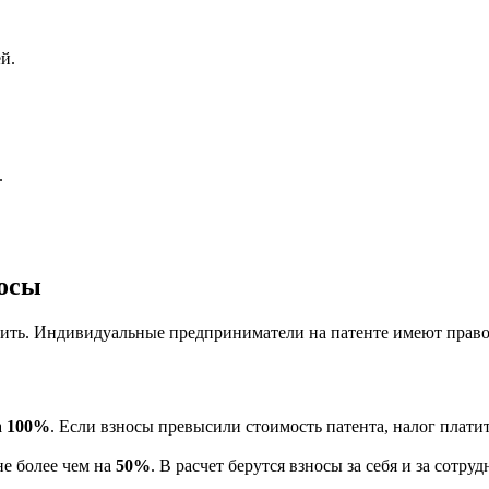
й.
.
носы
мить. Индивидуальные предприниматели на патенте имеют право 
а
100%
. Если взносы превысили стоимость патента, налог плати
е более чем на
50%
. В расчет берутся взносы за себя и за сотруд