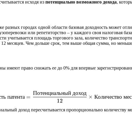
считывается исходя из
потенциально возможного дохода
, кото
е разных городах одной области базовая доходность может отлич
узоперевозки или репетиторство – у каждого своя налоговая база
ти учитывается площадь торгового зала, количество транспортн
 12 месяцев. Чем дольше срок, тем выше общая сумма, но меньш
оны имеют право снижать ее до 0% для впервые зарегистрирова
Потенциальный
доход
\text{Стоимость патента}
сть
патента
=
×
Количество
мес
12
циальный доход пересчитывается пропорционально количеству ме