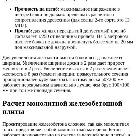
Прочность на изгиб:
максимальное напряжение в
центре балки не должно превышать расчетного
сопротивления древесины (для сосны 2-го сорта это 13
МПа).
Прогиб:
для жилых перекрытий допустимый прогиб
составляет 1/250 от величины пролета. На 5-метровом
пролете балка не должна провиснуть более чем на 20 мм
под максимальной нагрузкой.
Для увеличения жесткости высота балки всегда важнее ее
ширины. Увеличение ширины доски в 2 раза дает прирост
жесткости в 2 раза. Увеличение высоты в 2 раза увеличивает
жесткость в 8 раз (момент инерции прямоугольного сечения
пропорционален кубу высоты). Поэтому доска 50×200 мм
работает перекрытием значительно лучше, чем брус 100×100
мм при той же площади сечения.
Расчет монолитной железобетонной
плиты
Проектирование железобетона сложнее, так как монолитная
плита представляет собой композитный материал. Бетон
работает исключительно на сжатие (в верхней зоне плиты), а