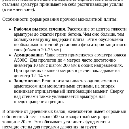
стальная арматура принимает на себя растягивающие усилия
(в нижней зоне).
Особенности формирования прочной монолитной плиты:
Рабочая высота сечения.
Расстояние от центра тяжести
арматуры до сжатой грани бетона. Чем оно больше, тем
большую нагрузку выдержит плита. Этим обусловлена
необходимость точной установки фиксаторов защитного
слоя (обычно 20–25 мм).
Армирование.
Чаще всего применяется арматура класса
А500С. Для пролетов до 4 метров часто достаточно
диаметра 10 мм с шагом 200 мм в обоих направлениях.
При пролетах свыше 6 метров в расчет закладывается
диаметр 12–14 мм.
Защемление.
Если плита заливается одновременно с
армопоясом или монолитными стенами, на опорах
возникает отрицательный изгибающий момент. Сверху
над стенами также укладывается арматура для
предотвращения трещин.
В отличие от деревянных балок, железобетон имеет огромный
собственный вес – около 500 кг квадратный метр при
толщине 20 см. Это обязывает усиливать фундамент и
несущие стены для передачи давления на грунт.