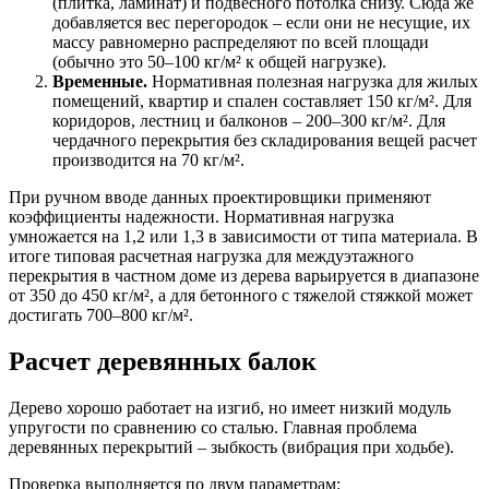
(плитка, ламинат) и подвесного потолка снизу. Сюда же
добавляется вес перегородок – если они не несущие, их
массу равномерно распределяют по всей площади
(обычно это 50–100 кг/м² к общей нагрузке).
Временные.
Нормативная полезная нагрузка для жилых
помещений, квартир и спален составляет 150 кг/м². Для
коридоров, лестниц и балконов – 200–300 кг/м². Для
чердачного перекрытия без складирования вещей расчет
производится на 70 кг/м².
При ручном вводе данных проектировщики применяют
коэффициенты надежности. Нормативная нагрузка
умножается на 1,2 или 1,3 в зависимости от типа материала. В
итоге типовая расчетная нагрузка для междуэтажного
перекрытия в частном доме из дерева варьируется в диапазоне
от 350 до 450 кг/м², а для бетонного с тяжелой стяжкой может
достигать 700–800 кг/м².
Расчет деревянных балок
Дерево хорошо работает на изгиб, но имеет низкий модуль
упругости по сравнению со сталью. Главная проблема
деревянных перекрытий – зыбкость (вибрация при ходьбе).
Проверка выполняется по двум параметрам: