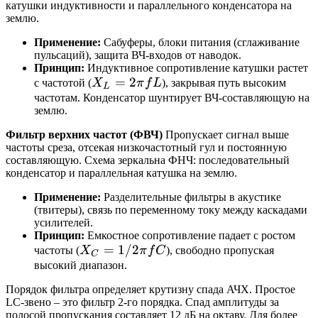
катушки индуктивности и параллельного конденсатора на
землю.
Применение:
Сабуферы, блоки питания (сглаживание
пульсаций), защита ВЧ-входов от наводок.
Принцип:
Индуктивное сопротивление катушки растет
X_L
=
2
с частотой (
X
π
f
L
), закрывая путь высоким
L
=
частотам. Конденсатор шунтирует ВЧ-составляющую на
землю.
2\pi
fL
Фильтр верхних частот (ФВЧ)
Пропускает сигнал выше
частоты среза, отсекая низкочастотный гул и постоянную
составляющую. Схема зеркальна ФНЧ: последовательный
конденсатор и параллельная катушка на землю.
Применение:
Разделительные фильтры в акустике
(твитеры), связь по переменному току между каскадами
усилителей.
Принцип:
Емкостное сопротивление падает с ростом
X_C
=
1/2
частоты (
X
π
f
C
), свободно пропуская
C
= 1
высокий диапазон.
/
Порядок фильтра определяет крутизну спада АЧХ. Простое
2\pi
LC-звено – это фильтр 2-го порядка. Спад амплитуды за
fC
полосой пропускания составляет 12 дБ на октаву. Для более