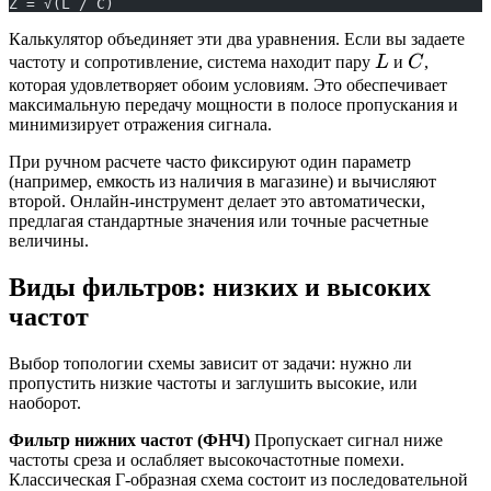
Z = √(L / C)
Калькулятор объединяет эти два уравнения. Если вы задаете
L
C
частоту и сопротивление, система находит пару
L
и
C
,
которая удовлетворяет обоим условиям. Это обеспечивает
максимальную передачу мощности в полосе пропускания и
минимизирует отражения сигнала.
При ручном расчете часто фиксируют один параметр
(например, емкость из наличия в магазине) и вычисляют
второй. Онлайн-инструмент делает это автоматически,
предлагая стандартные значения или точные расчетные
величины.
Виды фильтров: низких и высоких
частот
Выбор топологии схемы зависит от задачи: нужно ли
пропустить низкие частоты и заглушить высокие, или
наоборот.
Фильтр нижних частот (ФНЧ)
Пропускает сигнал ниже
частоты среза и ослабляет высокочастотные помехи.
Классическая Г-образная схема состоит из последовательной