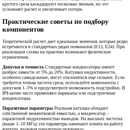
крутого среза каскадируют несколько звеньев, но это
усложняет расчет и увеличивает потери.
Практические советы по подбору
компонентов
Теоретический расчет дает идеальные значения, которые редко
встречаются в стандартных рядах номиналов (E12, E24). При
реализации схемы на практике возникают физические
ограничения.
Допуски и точность
Стандартные конденсаторы имеют
разброс емкости от 5% до 20%. Катушки индуктивности,
особенно самодельные, могут отклоняться еще сильнее. Если
требуется точная частота среза, используйте компоненты с
допуском 1–5% и предусмотрите возможность подстройки. В
ВЧ-цепях часто применяют варикапы или подстроечные
конденсаторы.
Паразитные параметры
Реальная катушка обладает
собственной межвитковой емкостью, а конденсатор –
паразитной индуктивностью выводов. На высоких частотах
(выше 1–10 МГц) эти параметры начинают влиять на работу
контура, вызывая паразитные резонансы.