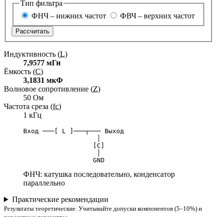
Тип фильтра
ФНЧ – нижних частот
ФВЧ – верхних частот
Рассчитать
Индуктивность
(L)
7,9577 мГн
Ёмкость
(C)
3,1831 мкФ
Волновое сопротивление
(Z)
50 Ом
Частота среза
(fc)
1 кГц
Вход ───[ L ]───┬─── Выход

                   │

                  [C]

                   │

                  GND
ФНЧ: катушка последовательно, конденсатор
параллельно
Практические рекомендации
Результаты теоретические. Учитывайте допуски компонентов (5–10%) и