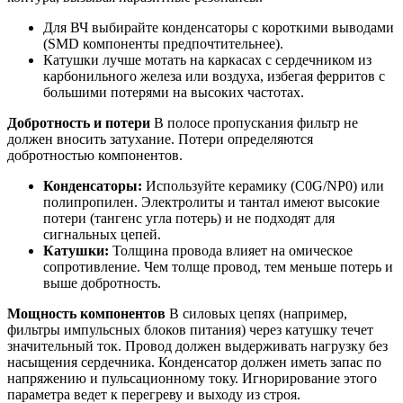
Для ВЧ выбирайте конденсаторы с короткими выводами
(SMD компоненты предпочтительнее).
Катушки лучше мотать на каркасах с сердечником из
карбонильного железа или воздуха, избегая ферритов с
большими потерями на высоких частотах.
Добротность и потери
В полосе пропускания фильтр не
должен вносить затухание. Потери определяются
добротностью компонентов.
Конденсаторы:
Используйте керамику (C0G/NP0) или
полипропилен. Электролиты и тантал имеют высокие
потери (тангенс угла потерь) и не подходят для
сигнальных цепей.
Катушки:
Толщина провода влияет на омическое
сопротивление. Чем толще провод, тем меньше потерь и
выше добротность.
Мощность компонентов
В силовых цепях (например,
фильтры импульсных блоков питания) через катушку течет
значительный ток. Провод должен выдерживать нагрузку без
насыщения сердечника. Конденсатор должен иметь запас по
напряжению и пульсационному току. Игнорирование этого
параметра ведет к перегреву и выходу из строя.