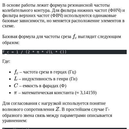
В основе работы лежит формула резонансной частоты
колебательного контура. Для фильтра нижних частот (ФНЧ) и
фильтра верхних частот (ФВЧ) используются одинаковые
базовые зависимости, но меняется расположение элементов в
схеме.
f_c
Базовая формула для частоты среза
f
выглядит следующим
c
образом:
f_c = 1 / (2 * π * √(L * C))
Где:
f_c
f
– частота среза в герцах (Гц)
c
L
L
– индуктивность в генри (Гн)
C
C
– емкость в фарадах (Ф)
π
π
– математическая константа (≈ 3,14159)
Для согласования с нагрузкой используется понятие
Z
волнового сопротивления
Z
. В простейшем случае Г-
образного звена связь между параметрами описывается
уравнением: