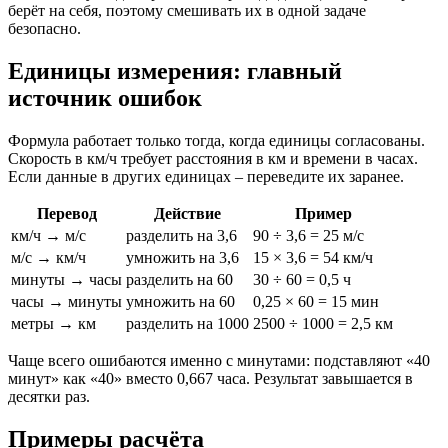
берёт на себя, поэтому смешивать их в одной задаче
безопасно.
Единицы измерения: главный
источник ошибок
Формула работает только тогда, когда единицы согласованы.
Скорость в км/ч требует расстояния в км и времени в часах.
Если данные в других единицах – переведите их заранее.
Перевод
Действие
Пример
км/ч → м/с
разделить на 3,6
90 ÷ 3,6 = 25 м/с
м/с → км/ч
умножить на 3,6
15 × 3,6 = 54 км/ч
минуты → часы
разделить на 60
30 ÷ 60 = 0,5 ч
часы → минуты
умножить на 60
0,25 × 60 = 15 мин
метры → км
разделить на 1000
2500 ÷ 1000 = 2,5 км
Чаще всего ошибаются именно с минутами: подставляют «40
минут» как «40» вместо 0,667 часа. Результат завышается в
десятки раз.
Примеры расчёта