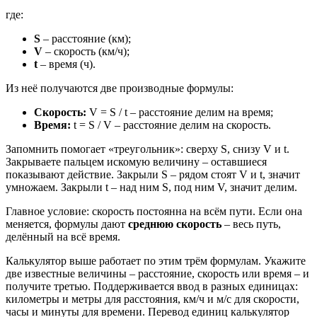
где:
S
– расстояние (км);
V
– скорость (км/ч);
t
– время (ч).
Из неё получаются две производные формулы:
Скорость:
V = S / t – расстояние делим на время;
Время:
t = S / V – расстояние делим на скорость.
Запомнить помогает «треугольник»: сверху S, снизу V и t.
Закрываете пальцем искомую величину – оставшиеся
показывают действие. Закрыли S – рядом стоят V и t, значит
умножаем. Закрыли t – над ним S, под ним V, значит делим.
Главное условие: скорость постоянна на всём пути. Если она
меняется, формулы дают
среднюю скорость
– весь путь,
делённый на всё время.
Калькулятор выше работает по этим трём формулам. Укажите
две известные величины – расстояние, скорость или время – и
получите третью. Поддерживается ввод в разных единицах:
километры и метры для расстояния, км/ч и м/с для скорости,
часы и минуты для времени. Перевод единиц калькулятор