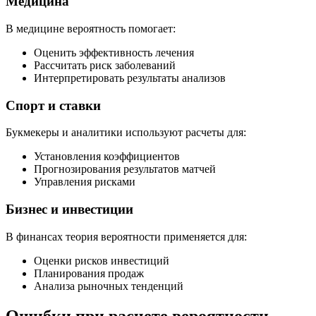
Медицина
В медицине вероятность помогает:
Оценить эффективность лечения
Рассчитать риск заболеваний
Интерпретировать результаты анализов
Спорт и ставки
Букмекеры и аналитики используют расчеты для:
Установления коэффициентов
Прогнозирования результатов матчей
Управления рисками
Бизнес и инвестиции
В финансах теория вероятности применяется для:
Оценки рисков инвестиций
Планирования продаж
Анализа рыночных тенденций
Ошибки при расчете вероятности