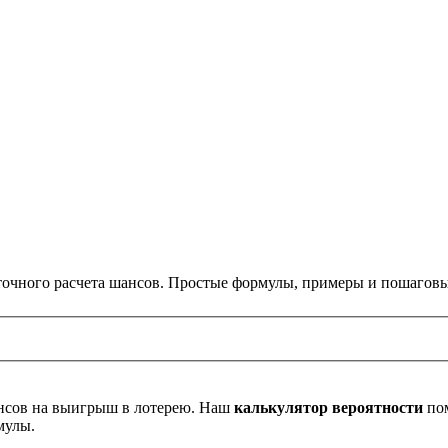
 точного расчета шансов. Простые формулы, примеры и пошагов
ансов на выигрыш в лотерею. Наш
калькулятор вероятности
пом
мулы.