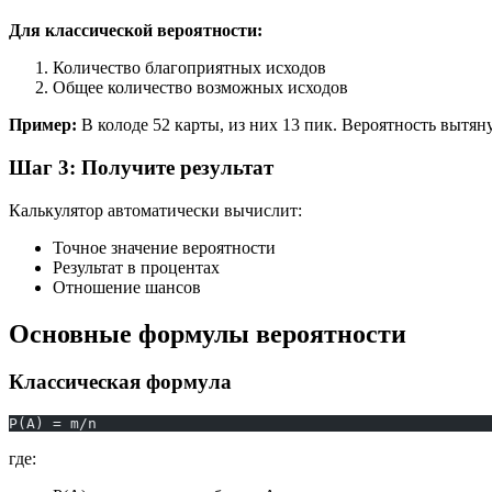
Для классической вероятности:
Количество благоприятных исходов
Общее количество возможных исходов
Пример:
В колоде 52 карты, из них 13 пик. Вероятность вытяну
Шаг 3: Получите результат
Калькулятор автоматически вычислит:
Точное значение вероятности
Результат в процентах
Отношение шансов
Основные формулы вероятности
Классическая формула
P(A) = m/n
где: