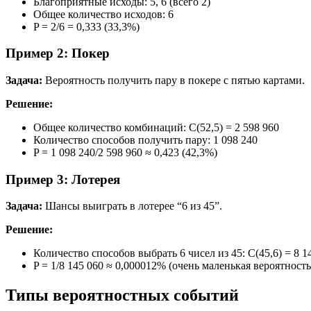
Благоприятные исходы: 5, 6 (всего 2)
Общее количество исходов: 6
P = 2/6 = 0,333 (33,3%)
Пример 2: Покер
Задача:
Вероятность получить пару в покере с пятью картами.
Решение:
Общее количество комбинаций: C(52,5) = 2 598 960
Количество способов получить пару: 1 098 240
P = 1 098 240/2 598 960 ≈ 0,423 (42,3%)
Пример 3: Лотерея
Задача:
Шансы выиграть в лотерее “6 из 45”.
Решение:
Количество способов выбрать 6 чисел из 45: C(45,6) = 8 1
P = 1/8 145 060 ≈ 0,000012% (очень маленькая вероятность
Типы вероятностных событий