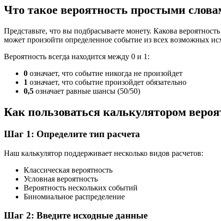
Что такое вероятность простыми слова
Представьте, что вы подбрасываете монету. Какова вероятность
может произойти определенное событие из всех возможных ис
Вероятность всегда находится между 0 и 1:
0
означает, что событие никогда не произойдет
1
означает, что событие произойдет обязательно
0,5
означает равные шансы (50/50)
Как пользоваться калькулятором вероя
Шаг 1: Определите тип расчета
Наш калькулятор поддерживает несколько видов расчетов:
Классическая вероятность
Условная вероятность
Вероятность нескольких событий
Биномиальное распределение
Шаг 2: Введите исходные данные