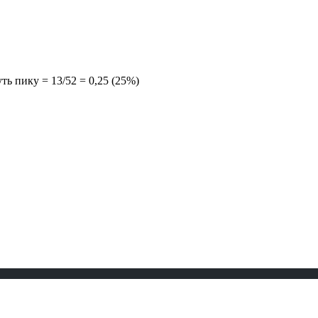
ть пику = 13/52 = 0,25 (25%)