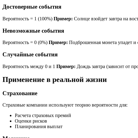
Достоверные события
Вероятность = 1 (100%)
Пример:
Солнце взойдет завтра на вос
Невозможные события
Вероятность = 0 (0%)
Пример:
Подброшенная монета упадет и 
Случайные события
Вероятность между 0 и 1
Пример:
Дождь завтра (зависит от пр
Применение в реальной жизни
Страхование
Страховые компании используют теорию вероятности для:
Расчета страховых премий
Оценки рисков
Планирования выплат