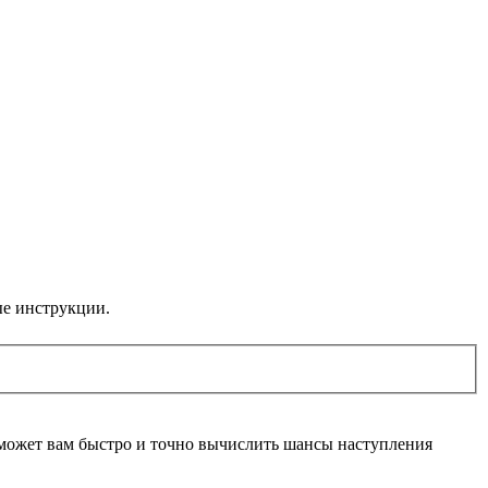
ые инструкции.
ожет вам быстро и точно вычислить шансы наступления