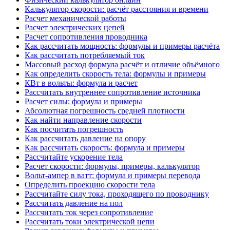
Калькулятор скорости: расчёт расстояния и времени
Расчет механической работы
Расчет электрических цепей
Расчет сопротивления проводника
Как рассчитать мощность: формулы и примеры расчёта
Как рассчитать потребляемый ток
Массовый расход формула расчёт и отличие объёмного
Как определить скорость тела: формулы и примеры
КВт в вольты: формула и расчет
Рассчитать внутреннее сопротивление источника
Расчет силы: формула и примеры
Абсолютная погрешность средней плотности
Как найти направление скорости
Как посчитать погрешность
Как рассчитать давление на опору
Как рассчитать скорость: формула и примеры
Рассчитайте ускорение тела
Расчет скорости: формулы, примеры, калькулятор
Вольт-ампер в ватт: формула и примеры перевода
Определить проекцию скорости тела
Рассчитайте силу тока, проходящего по проводнику
Рассчитать давление на пол
Рассчитать ток через сопротивление
Рассчитать токи электрической цепи