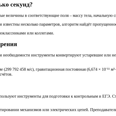
ько секунд?
е величины в соответствующие поля – массу тела, начальную ск
ли известны несколько параметров, алгоритм найдёт пропущенно
дноклассниками или коллегами.
ерения
 необходимости инструменты конвертируют устаревшие или нес
299 792 458 м/с), гравитационная постоянная (6,674 × 10⁻¹¹ м³·кг
счётов.
ользуют инструменты для подготовки к контрольным и ЕГЭ. Ст
ровании механизмов или электрических цепей. Преподаватели 