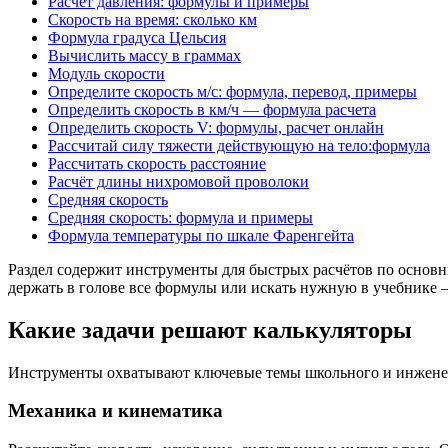
Расчет давления: формулы и примеры
Скорость на время: сколько км
Формула градуса Цельсия
Вычислить массу в граммах
Модуль скорости
Определите скорость м/с: формула, перевод, примеры
Определить скорость в км/ч — формула расчета
Определить скорость V: формулы, расчет онлайн
Рассчитай силу тяжести действующую на тело:формула
Рассчитать скорость расстояние
Расчёт длины нихромовой проволоки
Средняя скорость
Средняя скорость: формула и примеры
Формула температуры по шкале Фаренгейта
Раздел содержит инструменты для быстрых расчётов по основн
держать в голове все формулы или искать нужную в учебнике –
Какие задачи решают калькуляторы
Инструменты охватывают ключевые темы школьного и инженер
Механика и кинематика