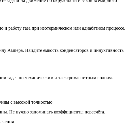
ите задачи на движение по окружности и закон всемирного
ю и работу газа при изотермическом или адиабатном процессе.
силу Ампера. Найдите ёмкость конденсаторов и индуктивность
нии задач по механическим и электромагнитным волнам.
унды с высокой точностью.
вины. Не нужно запоминать коэффициенты пересчёта.
ачения.