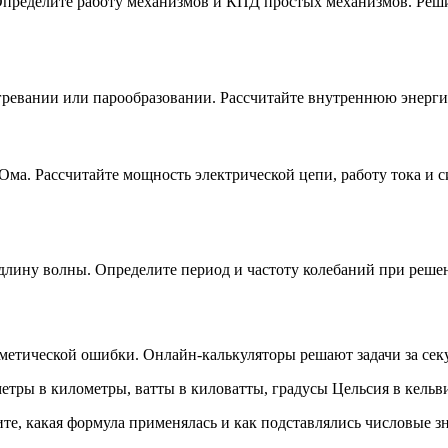
. Определите работу механизмов и КПД простых механизмов. Реш
агревании или парообразовании. Рассчитайте внутреннюю энерги
Ома. Рассчитайте мощность электрической цепи, работу тока и 
длину волны. Определите период и частоту колебаний при реше
етической ошибки. Онлайн-калькуляторы решают задачи за сек
етры в километры, ватты в киловатты, градусы Цельсия в кель
, какая формула применялась и как подставлялись числовые зн