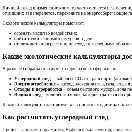
Личный вклад в изменение климата часто остается незамеченн
от лишних авиаперелетов, переходите на энергосберегающие л
Экологические калькуляторы помогают:
осознать масштаб воздействия;
найти точки экономии ресурсов и денег;
отслеживать прогресс при переходе к «зеленому» образу 
Какие экологические калькуляторы до
В разделе собраны инструменты для разных сфер жизни.
Углеродный след
– выбросы CO₂ от транспорта (автомоби
Энергопотребление
– расход электричества, газа, воды в
Отходы и переработка
– объем бытового мусора, доля п
Водный след
– количество воды, которое тратится на пр
Каждый калькулятор даёт результат в понятных единицах: кил
Как рассчитать углеродный след
Процесс занимает пару минут. Выберите калькулятор, соответс