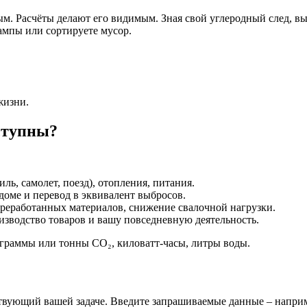
ым. Расчёты делают его видимым. Зная свой углеродный след, в
ампы или сортируете мусор.
жизни.
ступны?
ль, самолет, поезд), отопления, питания.
 доме и перевод в эквивалент выбросов.
ереработанных материалов, снижение свалочной нагрузки.
оизводство товаров и вашу повседневную деятельность.
ограммы или тонны CO₂, киловатт-часы, литры воды.
твующий вашей задаче. Введите запрашиваемые данные – наприме