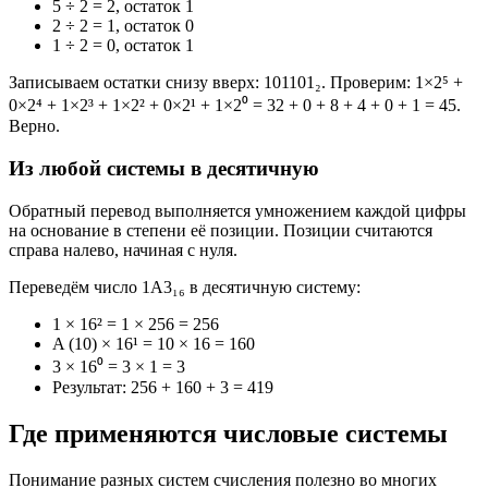
5 ÷ 2 = 2, остаток 1
2 ÷ 2 = 1, остаток 0
1 ÷ 2 = 0, остаток 1
Записываем остатки снизу вверх: 101101₂. Проверим: 1×2⁵ +
0×2⁴ + 1×2³ + 1×2² + 0×2¹ + 1×2⁰ = 32 + 0 + 8 + 4 + 0 + 1 = 45.
Верно.
Из любой системы в десятичную
Обратный перевод выполняется умножением каждой цифры
на основание в степени её позиции. Позиции считаются
справа налево, начиная с нуля.
Переведём число 1A3₁₆ в десятичную систему:
1 × 16² = 1 × 256 = 256
A (10) × 16¹ = 10 × 16 = 160
3 × 16⁰ = 3 × 1 = 3
Результат: 256 + 160 + 3 = 419
Где применяются числовые системы
Понимание разных систем счисления полезно во многих